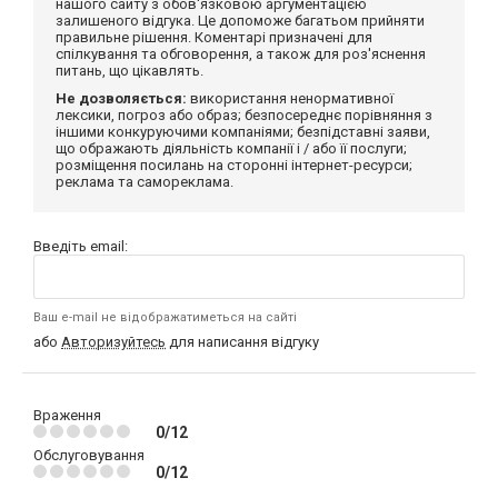
нашого сайту з обов'язковою аргументацією
залишеного відгука. Це допоможе багатьом прийняти
правильне рішення. Коментарі призначені для
спілкування та обговорення, а також для роз'яснення
питань, що цікавлять.
Не дозволяється:
використання ненормативної
лексики, погроз або образ; безпосереднє порівняння з
іншими конкуруючими компаніями; безпідставні заяви,
що ображають діяльність компанії і / або її послуги;
розміщення посилань на сторонні інтернет-ресурси;
реклама та самореклама.
Введіть email:
Ваш e-mail не відображатиметься на сайті
або
Авторизуйтесь
для написання відгуку
Враження
0/12
Обслуговування
0/12