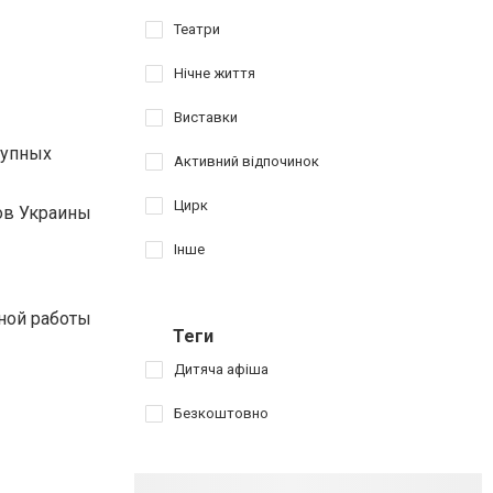
Театри
Нічне життя
Виставки
рупных
Активний відпочинок
Цирк
ов Украины
Інше
ной работы
Теги
Дитяча афіша
Безкоштовно