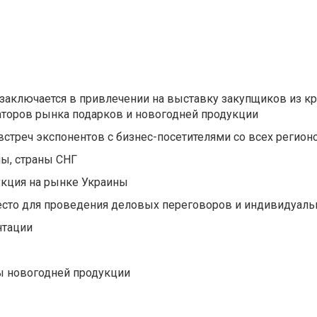
аключается в привлечении на выставку закупщиков из к
аторов рынка подарков и новогодней продукции
реч экспонентов с бизнес-посетителями со всех регион
ы, страны СНГ
укция на рынке Украины
сто для проведения деловых переговоров и индивидуаль
нтации
ы новогодней продукции