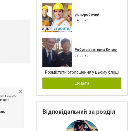
різноробочий
04.08.26
Робота в готелях Китаю
02.08.26
Розмістити оголошення у цьому блоці
Додати
ментацією
ж для
Відповідальний за розділ
ми;