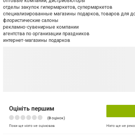
оптовые компании, дистрибьюторы
отделы закупок гипермаркетов, супермаркетов
специализированные магазины подарков, товаров для д
флористические салоны
рекламно-сувенирные компании
агентства по организации праздников
интернет-магазины подарков
Оцініть першим
(
0
оцінок)
Ніхто ще не рек
Поки ще ніхто не оцінював