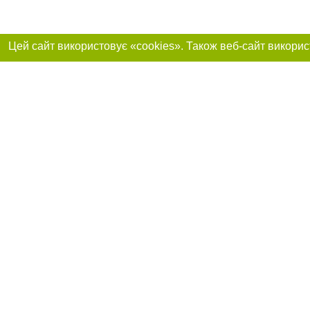
Реклама на сайті
Приєднуйтесь до 
Робота в нашій компанії
Франшиза "CitySites"
Про нас
Контакт
+38 (063) 734-84-32
З питань реклами: +38 (063) 734-84-32. E-mail:
Допускається цит
reklama@44.ua
обов'язкового по
відкритого для по
якості джерела. 
E-mail редакції:
news@44.ua