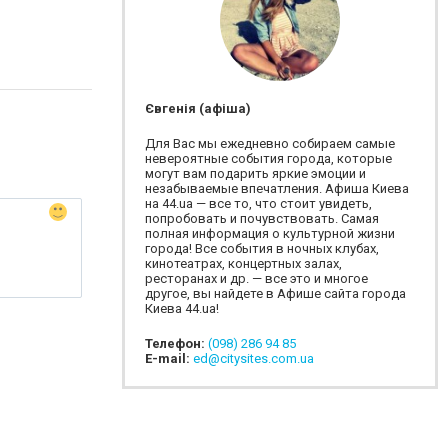
Євгенія (афіша)
Для Вас мы ежедневно собираем самые
невероятные события города, которые
могут вам подарить яркие эмоции и
незабываемые впечатления. Афиша Киева
на 44.ua — все то, что стоит увидеть,
попробовать и почувствовать. Самая
полная информация о культурной жизни
города! Все события в ночных клубах,
кинотеатрах, концертных залах,
ресторанах и др. — все это и многое
другое, вы найдете в Афише сайта города
Киева 44.ua!
Телефон:
(098) 286 94 85
E-mail:
ed@citysites.com.ua