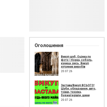
Оголошення
Викуп шуб, Оцінка по
фото | Норка, соболь,
куница, рись. Викуп
хутряних виробів
20.07.26
Застава/Викуп ВСЬОГО!
Шуби, обладнання, авто,
товар, техніка,
будматеріали, шини
20.07.26