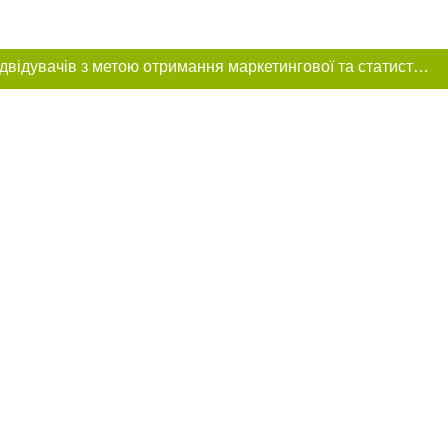
Цей сайт використовує «cookies». Також веб-сайт використовує інтернет-сервіс для збору технічних даних стосовно відвідувачів з метою отримання маркетингової та статистичної інформації. Умови обробки даних відвідувачів сайту див.
ня в тексті
щення прямого,
 тексті або в