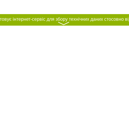
〉
нас :
и
Автори проєкту
ування матеріалів без отримання попередньої згоди 44.ua за умови розміщен
силання на 44.ua - Сайт міста Києва. Для інтернет-видань обов'язкове розмі
шукових систем гіперпосилання на цитовані статті не нижче другого абзацу в
Порушення виняткових прав переслідується Законом.