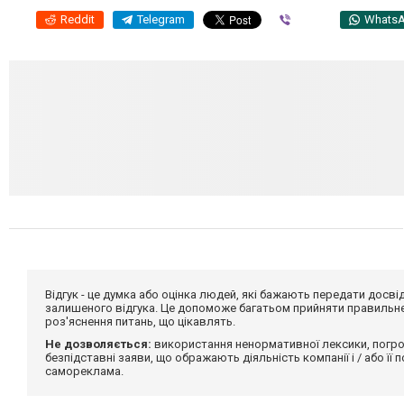
Reddit
Telegram
Viber
Whats
Відгук - це думка або оцінка людей, які бажають передати дос
залишеного відгука. Це допоможе багатьом прийняти правильне 
роз'яснення питань, що цікавлять.
Не дозволяється:
використання ненормативної лексики, погро
безпідставні заяви, що ображають діяльність компанії і / або її
самореклама.