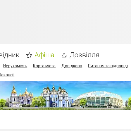
відник
Афіша
Дозвілля
Нерухомість
Карта міста
Довідкова
Питання та відповіді
Вакансії