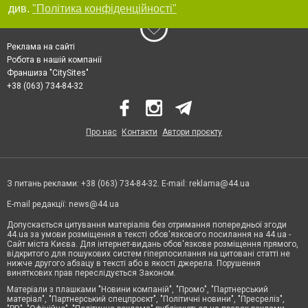
див.
"Політика конфіденційності"
Реклама на сайті
Робота в нашій компанії
Франшиза "CitySites"
+38 (063) 734-84-32
Про нас
Контакти
Автори проєкту
З питань реклами: +38 (063) 734-84-32. E-mail:
reklama@44.ua
E-mail редакції:
news@44.ua
Допускається цитування матеріалів без отримання попередньої згоди
44.ua за умови розміщення в тексті обов'язкового посилання на 44.ua -
Сайт міста Києва. Для інтернет-видань обов'язкове розміщення прямого,
відкритого для пошукових систем гіперпосилання на цитовані статті не
нижче другого абзацу в тексті або в якості джерела. Порушення
виняткових прав переслідується Законом.
Матеріали з плашками "Новини компаній", "Промо", "Партнерський
матеріал", "Партнерський спецпроєкт", "Політичні новини", "Пресреліз",