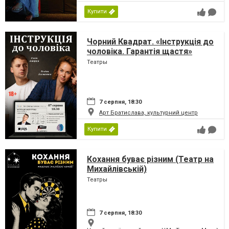
Купити
Чорний Квадрат. «Інструкція до
чоловіка. Гарантія щастя»
Театры
7 серпня, 18:30
Арт Братислава, культурний центр
Купити
Кохання буває різним (Театр на
Михайлівській)
Театры
7 серпня, 18:30