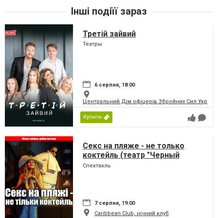
Інші подіїї зараз
Третій зайвий
Театры
6 серпня, 18:00
Центральний Дім офіцерів Збройних Сил України
Купити
Секс на пляже - не только
коктейль (театр "Черный
Квадрат")
Спектакль
7 серпня, 19:00
Caribbean Club, нічний клуб