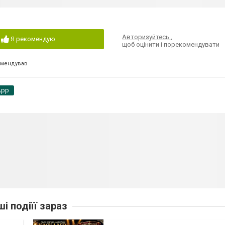
Авторизуйтесь
,
Я рекомендую
щоб оцінити і порекомендувати
омендував
App
ші подіїї зараз