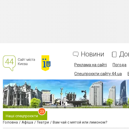
Новини
До
Реклама на сайті
Погода
Спецпроєкти сайту 44.ua
23
Наші спецпроєкти
Головна
Афіша
Театри
Вам чай с мятой или лимоном?