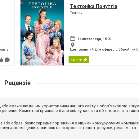
Тектоніка Почуттів
Театры
14 листопада, 18:00
ьтури і мистецтв Федерації профспілок України
Центральний Дім офіцерів Збройних Си
Купити
Рецензія
від або враження іншим користувачам нашого сайту з обов'язковою аргу
рішення. Коментарі призначені для спілкування та обговорення, а тако
з або образ; безпосереднє порівняння з іншими конкуруючими компанія
 послуги; розміщення посилань на сторонні інтернет-ресурси; реклама та