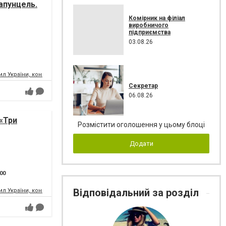
апунцель.
Комірник на філіал
виробничого
підприємства
03.08.26
л України, концертний зал
Секретар
06.08.26
«Три
Розмістити оголошення у цьому блоці
Додати
:00
Відповідальний за розділ
л України, концертний зал