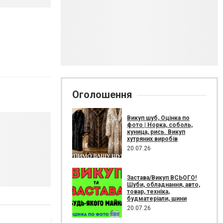
Оголошення
Викуп шуб, Оцінка по
фото | Норка, соболь,
куница, рись. Викуп
хутряних виробів
20.07.26
Застава/Викуп ВСЬОГО!
Шуби, обладнання, авто,
товар, техніка,
будматеріали, шини
20.07.26