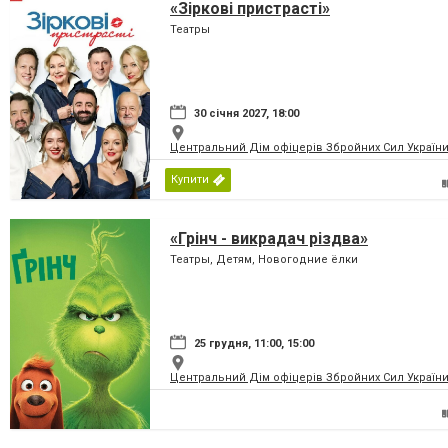
«Зіркові пристрасті»
Театры
30 січня 2027, 18:00
Центральний Дім офіцерів Збройних Сил України
Купити
«Грінч - викрадач різдва»
Театры, Детям, Новогодние ёлки
25 грудня, 11:00, 15:00
Центральний Дім офіцерів Збройних Сил України