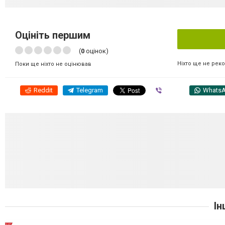
Оцініть першим
(
0
оцінок)
Ніхто ще не рек
Поки ще ніхто не оцінював
Reddit
Telegram
Viber
Whats
Ін