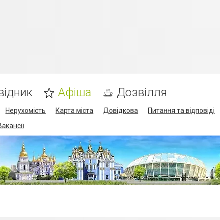
відник
Афіша
Дозвілля
Нерухомість
Карта міста
Довідкова
Питання та відповіді
Вакансії