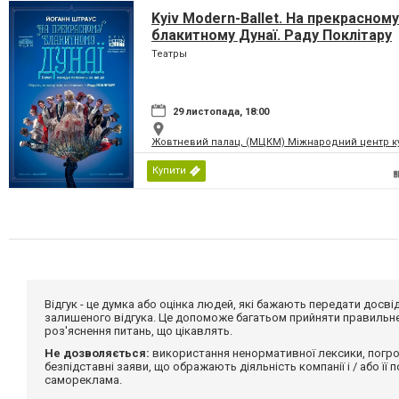
Kyiv Modern-Ballet. На прекрасному
блакитному Дунаї. Раду Поклітару
Театры
29 листопада, 18:00
Жовтневий палац, (МЦКМ) Міжнародний центр кул
Купити
Відгук - це думка або оцінка людей, які бажають передати дос
залишеного відгука. Це допоможе багатьом прийняти правильне 
роз'яснення питань, що цікавлять.
Не дозволяється:
використання ненормативної лексики, погро
безпідставні заяви, що ображають діяльність компанії і / або її
самореклама.