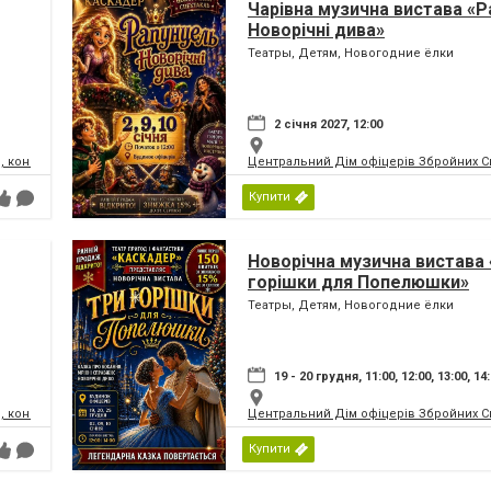
Чарівна музична вистава «Р
Новорічні дива»
Театры, Детям, Новогодние ёлки
2 січня 2027, 12:00
, концертний зал
Центральний Дім офіцерів Збройних Си
Купити
Новорічна музична вистава 
горішки для Попелюшки»
Театры, Детям, Новогодние ёлки
19 - 20 грудня, 11:00, 12:00, 13:00, 14
, концертний зал
Центральний Дім офіцерів Збройних Си
Купити