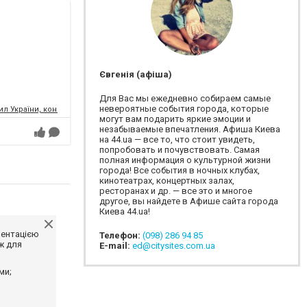
Євгенія (афіша)
Для Вас мы ежедневно собираем самые
невероятные события города, которые
л України, концертний зал
могут вам подарить яркие эмоции и
незабываемые впечатления. Афиша Киева
на 44.ua — все то, что стоит увидеть,
попробовать и почувствовать. Самая
полная информация о культурной жизни
города! Все события в ночных клубах,
кинотеатрах, концертных залах,
ресторанах и др. — все это и многое
другое, вы найдете в Афише сайта города
Киева 44.ua!
ментацією
Телефон:
(098) 286 94 85
ж для
E-mail:
ed@citysites.com.ua
ми;