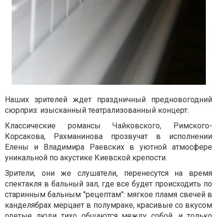
Наших зрителей ждет праздничный предновогодний
сюрприз: изысканный театрализованный концерт.
Классические романсы Чайковского, Римского-
Корсакова, Рахманинова прозвучат в исполнении
Елены и Владимира Раевских в уютной атмосфере
уникальной по акустике Киевской крепости.
Зрители, они же слушатели, перенесутся на время
спектакля в бальный зал, где все будет происходить по
старинным бальным "рецептам": мягкое пламя свечей в
канделябрах мерцает в полумраке, красивые со вкусом
одетые люди тихо общаются между собой, и только