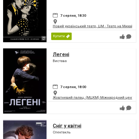
7 серпня, 18:30
Новий український театр, ЦМ - Театр на Михайлів
Купити
Легені
Вистава
7 серпня, 18:00
Жовтневий палац, (МЦКМ) Міжнародний центр кул
Сніг у квітні
Спектакль