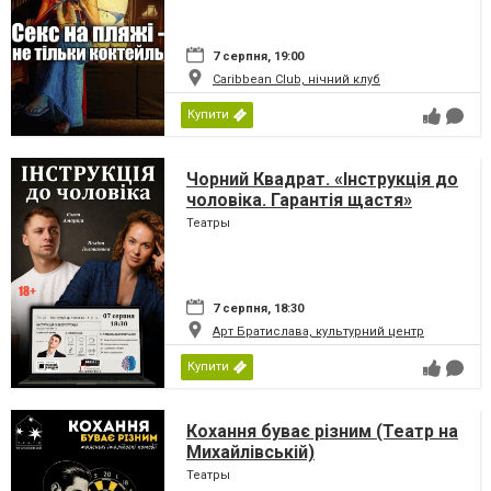
7 серпня, 19:00
Caribbean Club, нічний клуб
Купити
Чорний Квадрат. «Інструкція до
чоловіка. Гарантія щастя»
Театры
7 серпня, 18:30
Арт Братислава, культурний центр
Купити
Кохання буває різним (Театр на
Михайлівській)
Театры