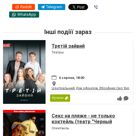
Reddit
Telegram
Viber
WhatsApp
Інші подіїї зараз
Третій зайвий
Театры
6 серпня, 18:00
Центральний Дім офіцерів Збройних Сил України
Купити
Секс на пляже - не только
коктейль (театр "Черный
Квадрат")
Спектакль