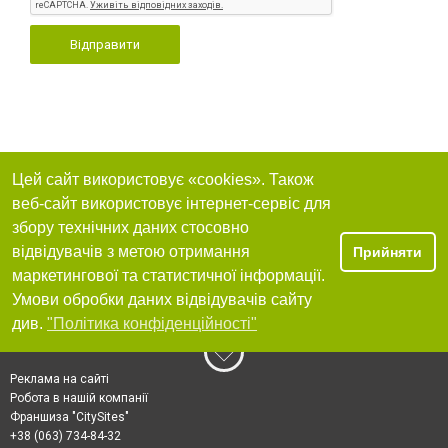
Відправити
Цей сайт використовує «cookies». Також
веб-сайт використовує інтернет-сервіс для
збору технічних даних стосовно
відвідувачів з метою отримання
Прийняти
маркетингової та статистичної інформації.
Умови обробки даних відвідувачів сайту
див.
"Політика конфіденційності"
Реклама на сайті
Робота в нашій компанії
Франшиза "CitySites"
+38 (063) 734-84-32