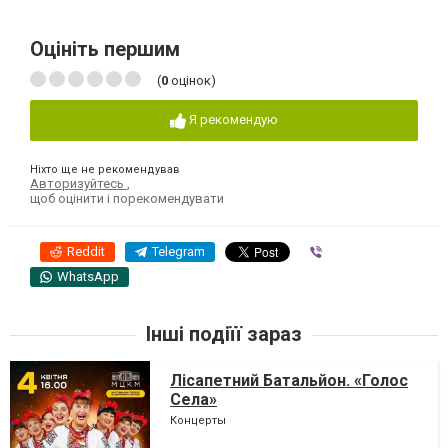
Оцініть першим
(
0
оцінок)
Я рекомендую
Ніхто ще не рекомендував
Авторизуйтесь
,
щоб оцінити і порекомендувати
Reddit
Telegram
Viber
WhatsApp
Інші подіїї зараз
Лісапетний Батальйон. «Голос
Села»
Концерты