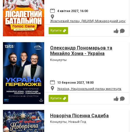
4 квітня 2027, 16:00
Жовтневий палац, (МЦКМ) Міжнародний центр кул
Купити
Олександр Пономарьов та
Михайло Хома - Україна
Переможе!
Концерты
13 березня 2027, 18:00
Україна, Національний палац мистецтв
Купити
Новоріча Пісенна Садиба
Концерты, Новый Год