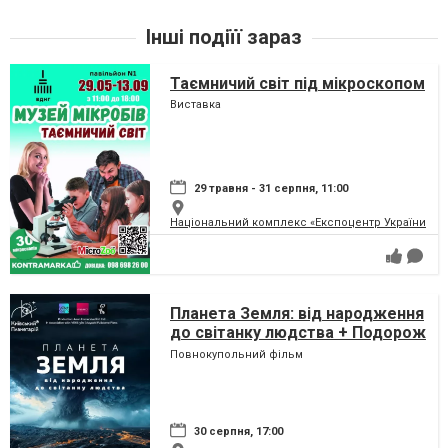
Інші подіїї зараз
Таємничий світ під мікроскопом
Виставка
29 травня - 31 серпня, 11:00
Національний комплекс «Експоцентр України» (
Планета Земля: від народження
до світанку людства + Подорож
сузір'ями (класична програма)
Повнокупольний фільм
30 серпня, 17:00