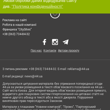
Умови обробки даних відвідувачів сайту
див.
"Політика конфіденційності"
Реклама на сайті
Робота в нашій компанії
Франшиза "CitySites"
+38 (063) 734-84-32
Про нас
Контакти
Автори проєкту
З питань реклами: +38 (063) 734-84-32. E-mail:
reklama@44.ua
E-mail редакції:
news@44.ua
Допускається цитування матеріалів без отримання попередньої згоди
44.ua за умови розміщення в тексті обов'язкового посилання на 44.ua -
Сайт міста Києва. Для інтернет-видань обов'язкове розміщення прямого,
відкритого для пошукових систем гіперпосилання на цитовані статті не
нижче другого абзацу в тексті або в якості джерела. Порушення
виняткових прав переслідується Законом.
Матеріали з плашками "Новини компаній", "Промо", "Партнерський