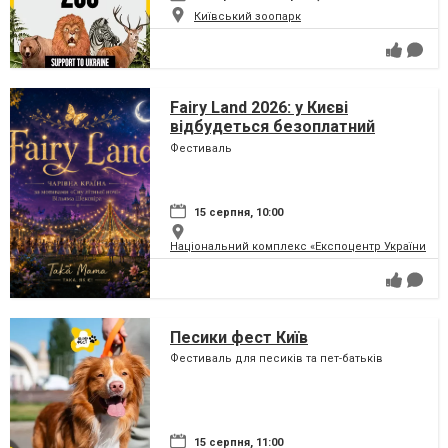
Київський зоопарк
Fairy Land 2026: у Києві
відбудеться безоплатний
сімейний фестиваль, який
Фестиваль
перетворить парк на ВДНГ на
чарівну країну
15 серпня, 10:00
Національний комплекс «Експоцентр України» (
Песики фест Київ
Фестиваль для песиків та пет-батьків
15 серпня, 11:00