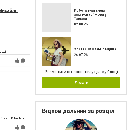
Михайло
Робота вчителем
англійської мови у
Таїланді
02.08.26
Хостес или танцовщица
ецтв
26.07.26
Розмістити оголошення у цьому блоці
Додати
Відповідальний за розділ
 центр культури і мистецтв Федерації профспілок України