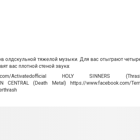
ертов олдскульной тяжелой музыки. Для вас отыграют чет
ят вас плотной стеной звука:
ook.com/Activatedofficial HOLY SINNERS (Thr
TION CENTRAL (Death Metal) https://www.facebook.com/Termi
erthrash