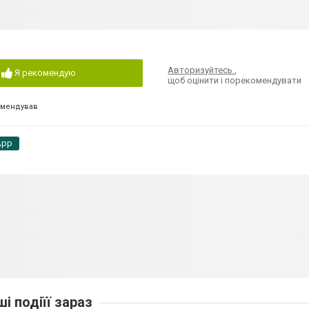
Авторизуйтесь
,
Я рекомендую
щоб оцінити і порекомендувати
омендував
App
ші подіїї зараз