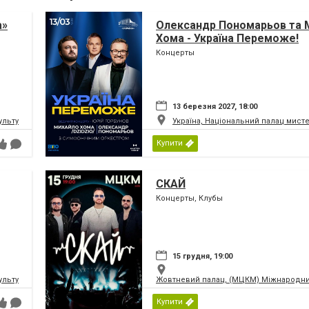
а»
Олександр Пономарьов та 
Хома - Україна Переможе!
Концерты
13 березня 2027, 18:00
ьтури і мистецтв Федерації профспілок України
Україна, Національний палац мист
Купити
СКАЙ
Концерты, Клубы
15 грудня, 19:00
ьтури і мистецтв Федерації профспілок України
Жовтневий палац, (МЦКМ) Міжнародний
Купити