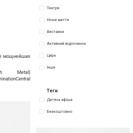
Театри
Нічне життя
Виставки
Активний відпочинок
Цирк
ыре мощнейших
Інше
ash Metal)
nationCentral
Теги
Дитяча афіша
Безкоштовно