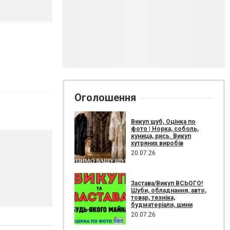
Оголошення
Викуп шуб, Оцінка по
фото | Норка, соболь,
куница, рись. Викуп
хутряних виробів
20.07.26
Застава/Викуп ВСЬОГО!
Шуби, обладнання, авто,
товар, техніка,
будматеріали, шини
20.07.26