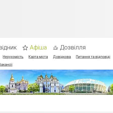
відник
Афіша
Дозвілля
Нерухомість
Карта міста
Довідкова
Питання та відповіді
Вакансії