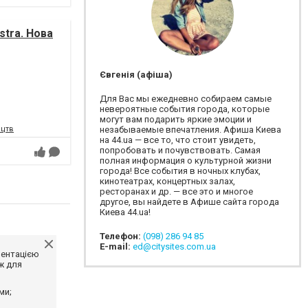
tra. Нова
Євгенія (афіша)
Для Вас мы ежедневно собираем самые
невероятные события города, которые
могут вам подарить яркие эмоции и
ецтв
незабываемые впечатления. Афиша Киева
на 44.ua — все то, что стоит увидеть,
попробовать и почувствовать. Самая
полная информация о культурной жизни
города! Все события в ночных клубах,
кинотеатрах, концертных залах,
ресторанах и др. — все это и многое
другое, вы найдете в Афише сайта города
Киева 44.ua!
Телефон:
(098) 286 94 85
E-mail:
ed@citysites.com.ua
ментацією
ж для
ми;