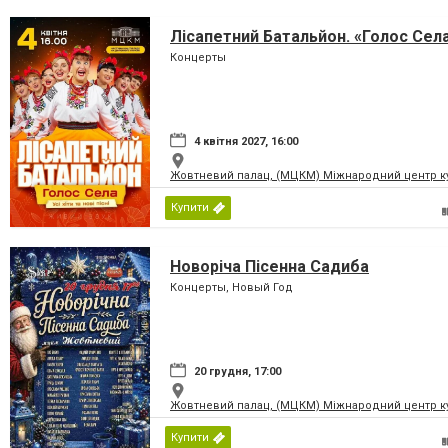
Лісапетний Батальйон. «Голос Сел
Концерты
4 квітня 2027, 16:00
Жовтневий палац, (МЦКМ) Міжнародний центр кул
Купити
Новоріча Пісенна Садиба
Концерты, Новый Год
20 грудня, 17:00
Жовтневий палац, (МЦКМ) Міжнародний центр кул
Купити