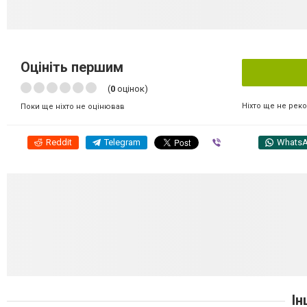
Оцініть першим
(
0
оцінок)
Ніхто ще не рек
Поки ще ніхто не оцінював
Reddit
Telegram
Viber
Whats
Ін