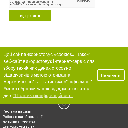
Відправити
Цей сайт використовує «cookies». Також
веб-сайт використовує інтернет-сервіс для
збору технічних даних стосовно
відвідувачів з метою отримання
Прийняти
маркетингової та статистичної інформації.
Умови обробки даних відвідувачів сайту
див.
"Політика конфіденційності"
Реклама на сайті
Робота в нашій компанії
Франшиза "CitySites"
+38 (063) 734-84-32