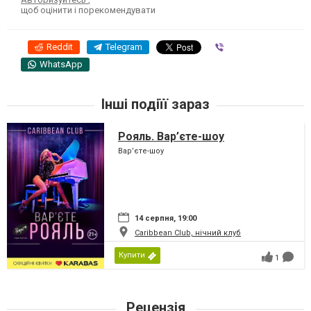
щоб оцінити і порекомендувати
Reddit
Telegram
Viber
WhatsApp
Інші подіїї зараз
Рояль. Вар’єте-шоу
Вар’єте-шоу
14 серпня, 19:00
Caribbean Club, нічний клуб
Купити
1
Рецензія