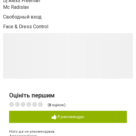
Dj Alexx Freeman
Mc Radislav
Cвободный вход
Face & Dress Control
Оцініть першим
(
0
оцінок)
Я рекомендую
Ніхто ще не рекомендував
Авторизуйтесь
,