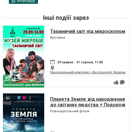
WhatsApp
Інші подіїї зараз
Таємничий світ під мікроскопом
Виставка
29 травня - 31 серпня, 11:00
Національний комплекс «Експоцентр України» (
Планета Земля: від народження
до світанку людства + Подорож
сузір'ями (класична програма)
Повнокупольний фільм