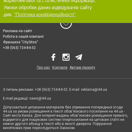
маркетингової та статистичної інформації.
Умови обробки даних відвідувачів сайту
див.
"Політика конфіденційності"
Реклама на сайті
Робота в нашій компанії
Франшиза "CitySites"
+38 (063) 734-84-32
Про нас
Контакти
Автори проєкту
З питань реклами: +38 (063) 734-84-32. E-mail:
reklama@44.ua
E-mail редакції:
news@44.ua
Допускається цитування матеріалів без отримання попередньої згоди
44.ua за умови розміщення в тексті обов'язкового посилання на 44.ua -
Сайт міста Києва. Для інтернет-видань обов'язкове розміщення прямого,
відкритого для пошукових систем гіперпосилання на цитовані статті не
нижче другого абзацу в тексті або в якості джерела. Порушення
виняткових прав переслідується Законом.