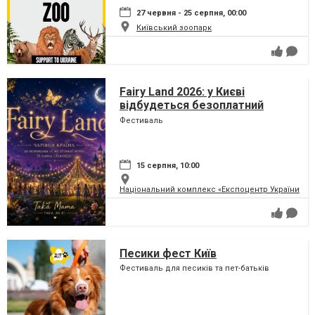
27 червня - 25 серпня, 00:00
Київський зоопарк
Fairy Land 2026: у Києві
відбудеться безоплатний
сімейний фестиваль, який
Фестиваль
перетворить парк на ВДНГ на
чарівну країну
15 серпня, 10:00
Національний комплекс «Експоцентр України» (
Песики фест Київ
Фестиваль для песиків та пет-батьків