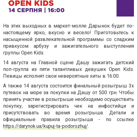
На этих выходных в маркет-молле Дарынок будет по-
настоящему ярко, вкусно и весело! Приготовьтесь к
насыщенной развлекательной программы со сладким
привкусом арбузу и зажигательного выступления
группы Open Kids.
14 августа на Главной сцене Дашу зажигать детский
поп-группа из пяти талантливых девушек Open Kids.
Певицы исполнят свои невероятные хиты в 16:00.
А также 14 августа состоится финальный розыгрыш 3х
путевок на море за покупки на Дашу от 500 грн. Чтобы
принять участие в розыгрыше необходимо осуществить
покупку, зарегистрировать чек на инфостийци и
присутствовать во время розыгрыша. Детали и
официальные правила розыгрыша - по ссылке
https://darynok.ua/kupuj-ta-podorozhuj/
.