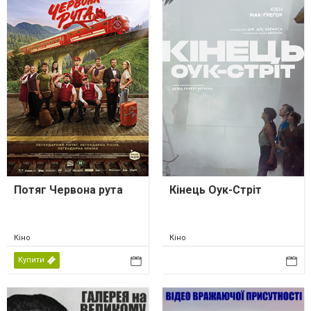
Потяг Червона рута
Кінець Оук-Стріт
Кіно
Кіно
Купити