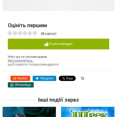
Оцініть першим
(
0
оцінок)
Я рекомендую
Ніхто ще не рекомендував
Авторизуйтесь
,
щоб оцінити і порекомендувати
Reddit
Telegram
Viber
WhatsApp
Інші подіїї зараз