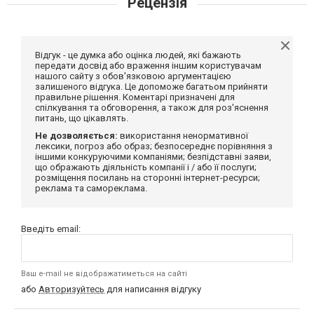
Рецензія
Відгук - це думка або оцінка людей, які бажають
передати досвід або враження іншим користувачам
нашого сайту з обов'язковою аргументацією
залишеного відгука. Це допоможе багатьом прийняти
правильне рішення. Коментарі призначені для
спілкування та обговорення, а також для роз'яснення
питань, що цікавлять.
Не дозволяється:
використання ненормативної
лексики, погроз або образ; безпосереднє порівняння з
іншими конкуруючими компаніями; безпідставні заяви,
що ображають діяльність компанії і / або її послуги;
розміщення посилань на сторонні інтернет-ресурси;
реклама та самореклама.
Введіть email:
Ваш e-mail не відображатиметься на сайті
або
Авторизуйтесь
для написання відгуку