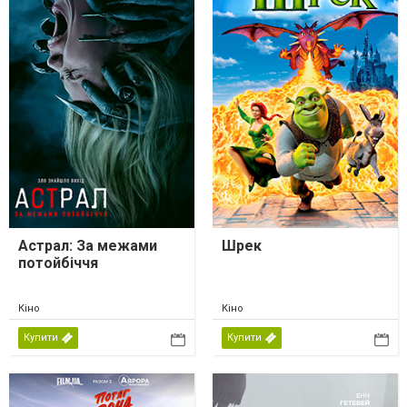
Астрал: За межами
Шрек
потойбіччя
Кіно
Кіно
Купити
Купити