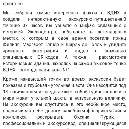
приятнее.
Мы собрали самые интересные факты о ВДНХ и
создали интерактивную экскурсию-путешествие.В
течение 3х часов вы узнаете о мифах, связанных с
историей Экспоцентра, побываете в легендарных
местах, к которым в свое время посетили принц
Филипп, Маргарет Тэтчер и Шарль де Голль и увидите
архивные фотографии и видео с помощью
специальных QR-кодов. А также - рассмотрите
исторические здания, находясь на самой высокой точке
ВДНХ - ротонде павильона №1.
Кроме наивысшей точки во время экскурсии будет
показана и глубокая - угольная шахта. Она находится под
13 павильоном и представляет собой единственный в
мире макет угольной шахты в натуральную величину.
На экскурсии вы спуститесь в это необычное место,
подсвечивая себе дорогу налобным фонариком.Тайны
комплекса раскрывать Оксана Пурик -
профессиональный экскурсовод, специализирующаяся