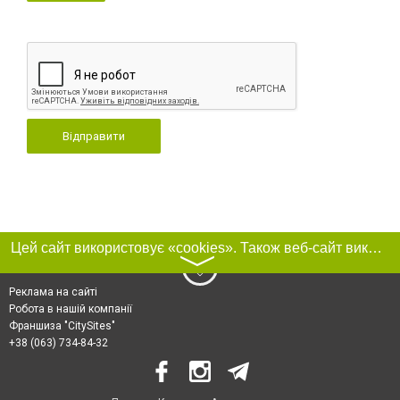
Відправити
Цей сайт використовує «cookies». Також веб-сайт використовує інтернет-сервіс для збору технічних даних стосовно відвідувачів з метою отримання маркетингової та статистичної інформації. Умови обробки даних відвідувачів сайту див.
〉
Реклама на сайті
Робота в нашій компанії
Франшиза "CitySites"
+38 (063) 734-84-32