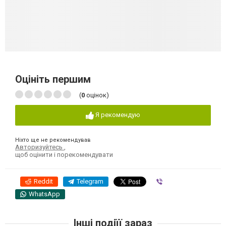
Оцініть першим
(
0
оцінок)
Я рекомендую
Ніхто ще не рекомендував
Авторизуйтесь
,
щоб оцінити і порекомендувати
Reddit
Telegram
Viber
WhatsApp
Інші подіїї зараз