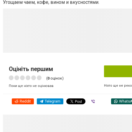
Угощаем чаем, кофе, вином и вкусностями.
Оцініть першим
(
0
оцінок)
Ніхто ще не рек
Поки ще ніхто не оцінював
Reddit
Telegram
Viber
Whats