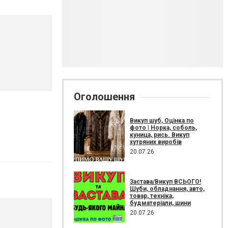
Оголошення
Викуп шуб, Оцінка по
фото | Норка, соболь,
куница, рись. Викуп
хутряних виробів
20.07.26
Застава/Викуп ВСЬОГО!
Шуби, обладнання, авто,
товар, техніка,
будматеріали, шини
20.07.26