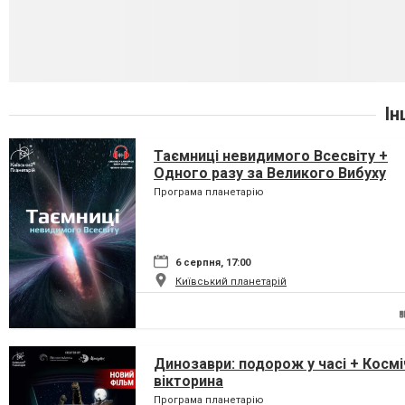
Ін
Таємниці невидимого Всесвіту +
Одного разу за Великого Вибуху
Програма планетарію
6 серпня, 17:00
Київський планетарій
Динозаври: подорож у часі + Космі
вікторина
Програма планетарію