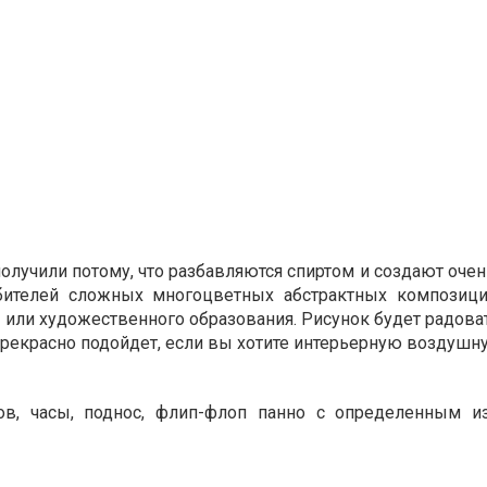
 получили потому, что разбавляются спиртом и создают оч
бителей сложных многоцветных абстрактных композиц
 или художественного образования. Рисунок будет радова
рекрасно подойдет, если вы хотите интерьерную воздушну
в, часы, поднос, флип-флоп панно с определенным и