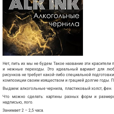
Нет, пить их мы не будем. Такое название эти красители
и нежные переходы. Это идеальный вариант для лю
рисунков не требует какой-либо специальной подготовки
композиции своим изяществом и грацией долгие годы. П
Выдаем: алкогольные чернила, пластиковый холст, фен.
Что можно сделать: картины разных форм и размеро
надписью, лого.
Занимает 2 – 2,5 часа.