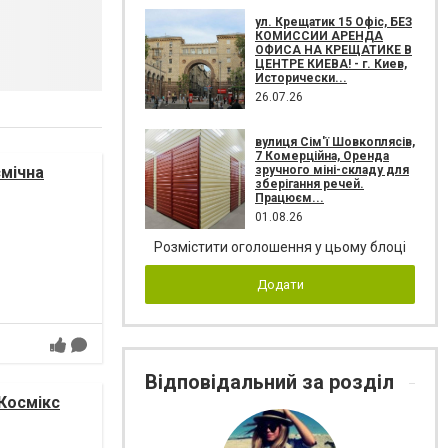
ул. Крещатик 15 Офіс, БЕЗ
КОМИССИИ АРЕНДА
ОФИСА НА КРЕЩАТИКЕ В
ЦЕНТРЕ КИЕВА! - г. Киев,
Исторически...
26.07.26
вулиця Сім'ї Шовкоплясів,
7 Комерційна, Оренда
зручного міні-складу для
смічна
зберігання речей.
Працюєм...
01.08.26
Розмістити оголошення у цьому блоці
Додати
Відповідальний за розділ
 Космікс