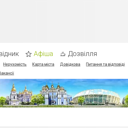
відник
Афіша
Дозвілля
Нерухомість
Карта міста
Довідкова
Питання та відповіді
Вакансії