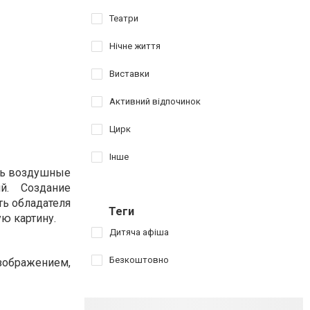
Театри
Нічне життя
Виставки
Активний відпочинок
Цирк
Інше
ень воздушные
ий. Создание
ть обладателя
Теги
ю картину.
Дитяча афіша
Безкоштовно
зображением,