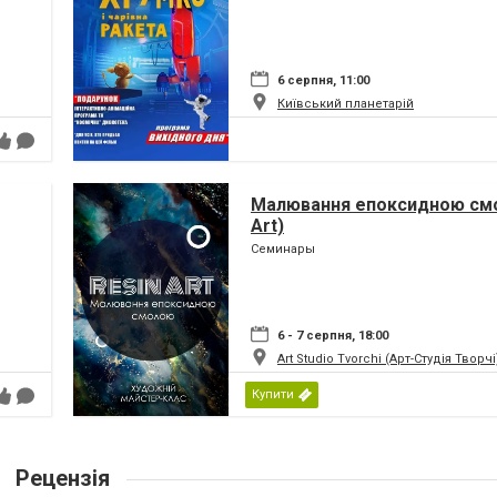
6 серпня, 11:00
Київський планетарій
Малювання епоксидною смо
Art)
Семинары
6 - 7 серпня, 18:00
Art Studio Tvorchi (Арт-Студія Творчі
Купити
Рецензія