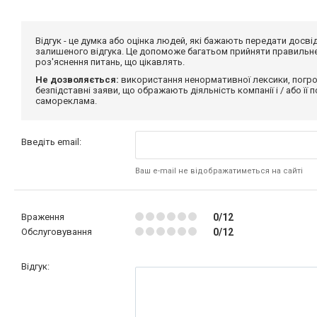
Відгук - це думка або оцінка людей, які бажають передати дос
залишеного відгука. Це допоможе багатьом прийняти правильне 
роз'яснення питань, що цікавлять.
Не дозволяється:
використання ненормативної лексики, погро
безпідставні заяви, що ображають діяльність компанії і / або її
самореклама.
Введіть email:
Ваш e-mail не відображатиметься на сайті
Враження
0/12
Обслуговування
0/12
Відгук: