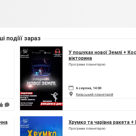
ші подіїї зараз
У пошуках нової Землі + Ко
вікторина
Програма планетарію
6 серпня, 14:00
Київський планетарій
чна
Хрумко та чарівна ракета +
Програма планетарію