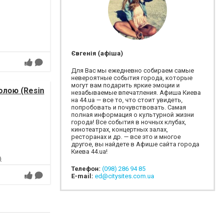
Євгенія (афіша)
Для Вас мы ежедневно собираем самые
невероятные события города, которые
могут вам подарить яркие эмоции и
лою (Resin
незабываемые впечатления. Афиша Киева
на 44.ua — все то, что стоит увидеть,
попробовать и почувствовать. Самая
полная информация о культурной жизни
города! Все события в ночных клубах,
кинотеатрах, концертных залах,
ресторанах и др. — все это и многое
другое, вы найдете в Афише сайта города
Киева 44.ua!
)
Телефон:
(098) 286 94 85
E-mail:
ed@citysites.com.ua