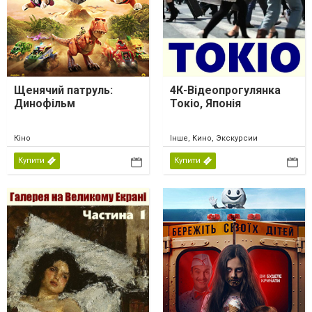
Щенячий патруль:
4К-Відеопрогулянка
Динофільм
Токіо, Японія
Кіно
Інше, Кино, Экскурсии
Купити
Купити