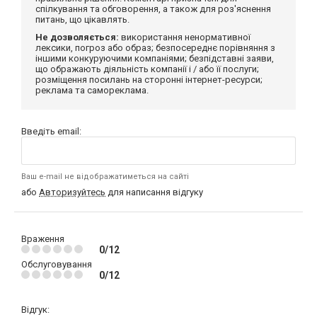
спілкування та обговорення, а також для роз'яснення
питань, що цікавлять.
Не дозволяється:
використання ненормативної
лексики, погроз або образ; безпосереднє порівняння з
іншими конкуруючими компаніями; безпідставні заяви,
що ображають діяльність компанії і / або її послуги;
розміщення посилань на сторонні інтернет-ресурси;
реклама та самореклама.
Введіть email:
Ваш e-mail не відображатиметься на сайті
або
Авторизуйтесь
для написання відгуку
Враження
0/12
Обслуговування
0/12
Відгук: