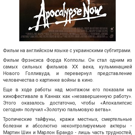
Фильм на английском языке с украинскими субтитрами.
Фильм Фрэнсиса Форда Копполы. Он стал одним из
самых сильных фильмов XX века, кульминацией
Нового Голливуда, и перевернул представление
человечества о картинке войны в кино.
Еще в ходе работы над монтажом его показали на
кинофестивале в Каннах как «незавершенную работу».
Этого оказалось достаточно, чтобы «Апокалипсис
сегодня» получил «Золотую пальмовую ветвь».
Тропические тайфуны, кражи местных, смертельные
болезни и абсолютно неконтролируемые актеры -
Мартин Шин и Марлон Брандо - лишь часть трудностей,