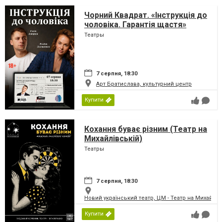
Чорний Квадрат. «Інструкція до
чоловіка. Гарантія щастя»
Театры
7 серпня, 18:30
Арт Братислава, культурний центр
Купити
Кохання буває різним (Театр на
Михайлівській)
Театры
7 серпня, 18:30
Новий український театр, ЦМ - Театр на Михайлів
Купити