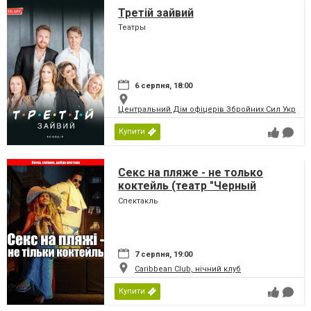
Третій зайвий
Театры
6 серпня, 18:00
Центральний Дім офіцерів Збройних Сил України
Купити
Секс на пляже - не только
коктейль (театр "Черный
Квадрат")
Спектакль
7 серпня, 19:00
Caribbean Club, нічний клуб
Купити