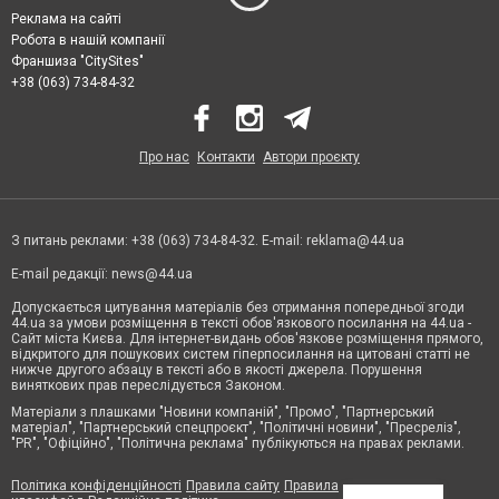
Реклама на сайті
Робота в нашій компанії
Франшиза "CitySites"
+38 (063) 734-84-32
Про нас
Контакти
Автори проєкту
З питань реклами: +38 (063) 734-84-32. E-mail:
reklama@44.ua
E-mail редакції:
news@44.ua
Допускається цитування матеріалів без отримання попередньої згоди
44.ua за умови розміщення в тексті обов'язкового посилання на 44.ua -
Сайт міста Києва. Для інтернет-видань обов'язкове розміщення прямого,
відкритого для пошукових систем гіперпосилання на цитовані статті не
нижче другого абзацу в тексті або в якості джерела. Порушення
виняткових прав переслідується Законом.
Матеріали з плашками "Новини компаній", "Промо", "Партнерський
матеріал", "Партнерський спецпроєкт", "Політичні новини", "Пресреліз",
"PR", "Офіційно", "Політична реклама" публікуються на правах реклами.
Політика конфіденційності
Правила сайту
Правила