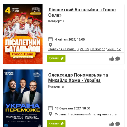
Лісапетний Батальйон. «Голос
Села»
Концерты
4 квітня 2027, 16:00
Жовтневий палац, (МЦКМ) Міжнародний центр кул
Купити
Олександр Пономарьов та
Михайло Хома - Україна
Переможе!
Концерты
13 березня 2027, 18:00
Україна, Національний палац мистецтв
Купити