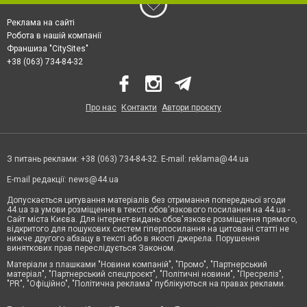
Реклама на сайті
Робота в нашій компанії
Франшиза "CitySites"
+38 (063) 734-84-32
Про нас
Контакти
Автори проєкту
З питань реклами: +38 (063) 734-84-32. E-mail:
reklama@44.ua
E-mail редакції:
news@44.ua
Допускається цитування матеріалів без отримання попередньої згоди
44.ua за умови розміщення в тексті обов'язкового посилання на 44.ua -
Сайт міста Києва. Для інтернет-видань обов'язкове розміщення прямого,
відкритого для пошукових систем гіперпосилання на цитовані статті не
нижче другого абзацу в тексті або в якості джерела. Порушення
виняткових прав переслідується Законом.
Матеріали з плашками "Новини компаній", "Промо", "Партнерський
матеріал", "Партнерський спецпроєкт", "Політичні новини", "Пресреліз",
"PR", "Офіційно", "Політична реклама" публікуються на правах реклами.