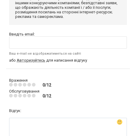
іншими конкуруючими компаніями; безпідставні заяви,
що ображають діяльність компанії і / або її послуги;
розміщення посилань на сторонні інтернет-ресурси;
реклама та самореклама.
Введіть email:
Ваш e-mail не відображатиметься на сайті
або
Авторизуйтесь
для написання відгуку
Враження
0/12
Обслуговування
0/12
Відгук: