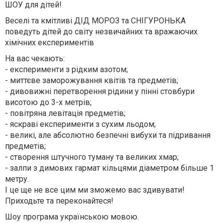
ШОУ для дітей!
Веселі та кмітливі ДІД МОРОЗ та СНІГУРОНЬКА
поведуть дітей до світу незвичайних та вражаючих
хімічних експериментів
На вас чекають:
- експерименти з рідким азотом;
- миттєве заморожування квітів та предметів;
- дивовижні перетворення рідини у пінні стовбури
висотою до 3-х метрів;
- повітряна левітація предметів;
- яскраві експерименти з сухим льодом;
- великі, але абсолютно безпечні вибухи та підривання
предметів;
- створення штучного туману та великих хмар;
- залпи з димових гармат кільцями діаметром більше 1
метру.
І це ще не все цим ми зможемо вас здивувати!
Приходьте та переконайтеся!
Шоу програма українською мовою.