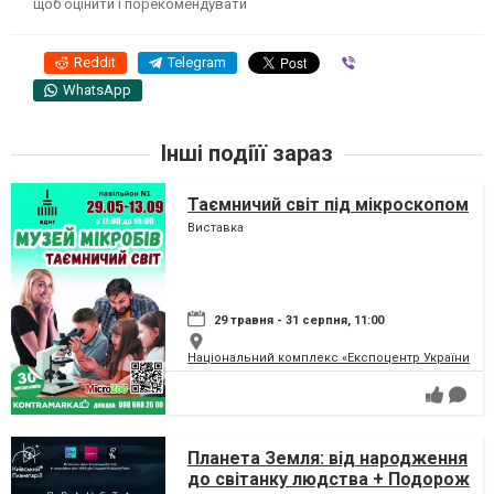
щоб оцінити і порекомендувати
Reddit
Telegram
Viber
WhatsApp
Інші подіїї зараз
Таємничий світ під мікроскопом
Виставка
29 травня - 31 серпня, 11:00
Національний комплекс «Експоцентр України» (
Планета Земля: від народження
до світанку людства + Подорож