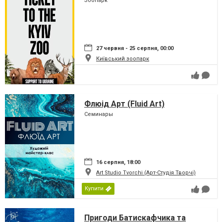
Зоопарк
27 червня - 25 серпня, 00:00
Київський зоопарк
Флюід Арт (Fluid Art)
Семинары
16 серпня, 18:00
Art Studio Tvorchi (Арт-Студія Творчі)
Купити
Пригоди Батискафчика та