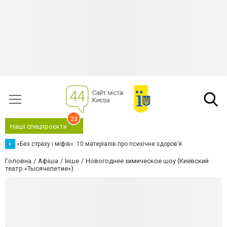
23
Наші спецпроєкти
«
«Без страху і міфів»: 10 матеріалів про психічне здоров’я
Головна
Афіша
Інше
Новогоднее химическое шоу (Киевский
театр «Тысячелетие»)