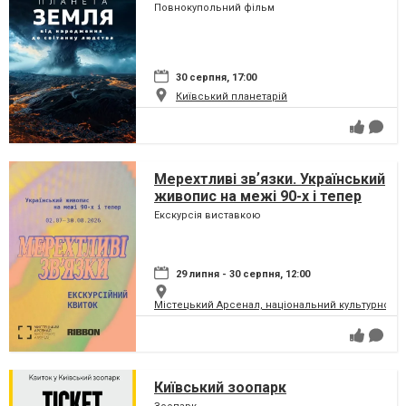
сузір'ями (класична програма)
Повнокупольний фільм
30 серпня, 17:00
Київський планетарій
Мерехтливі звʼязки. Український
живопис на межі 90-х і тепер
Екскурсія виставкою
29 липня - 30 серпня, 12:00
Містецький Арсенал, національний культурно-м
Київський зоопарк