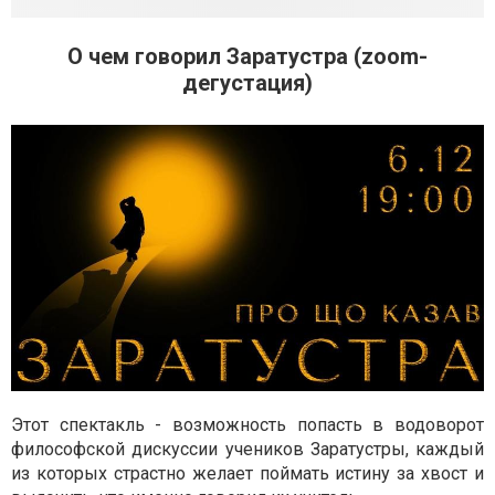
О чем говорил Заратустра (zoom-
дегустация)
Этот спектакль - возможность попасть в водоворот
философской дискуссии учеников Заратустры, каждый
из которых страстно желает поймать истину за хвост и