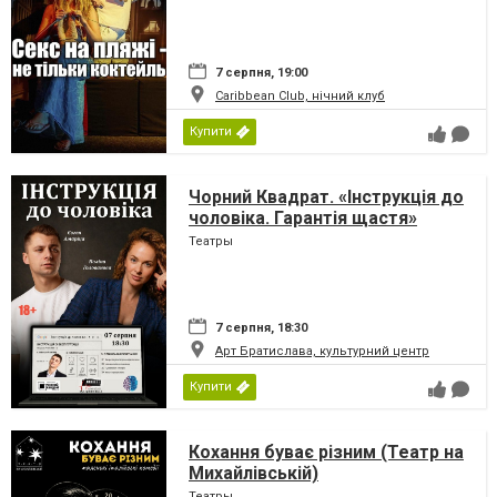
7 серпня, 19:00
Caribbean Club, нічний клуб
Купити
Чорний Квадрат. «Інструкція до
чоловіка. Гарантія щастя»
Театры
7 серпня, 18:30
Арт Братислава, культурний центр
Купити
Кохання буває різним (Театр на
Михайлівській)
Театры