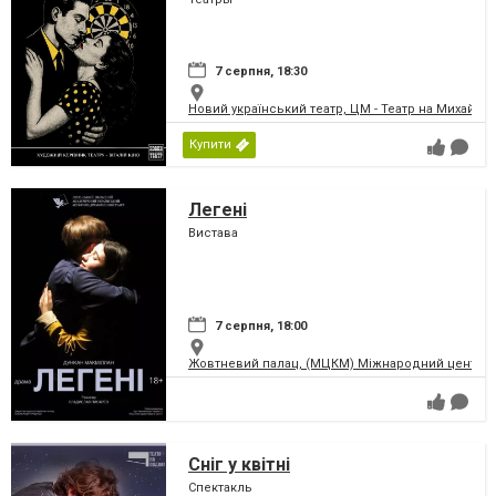
7 серпня, 18:30
Новий український театр, ЦМ - Театр на Михайлів
Купити
Легені
Вистава
7 серпня, 18:00
Жовтневий палац, (МЦКМ) Міжнародний центр кул
Сніг у квітні
Спектакль