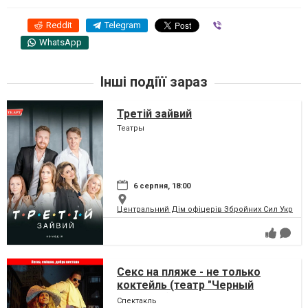
Reddit
Telegram
Viber
WhatsApp
Інші подіїї зараз
Третій зайвий
Театры
6 серпня, 18:00
Центральний Дім офіцерів Збройних Сил України
Секс на пляже - не только
коктейль (театр "Черный
Квадрат")
Спектакль