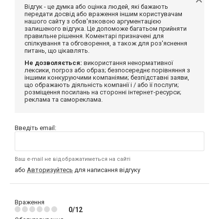
Відгук - це думка або оцінка людей, які бажають
передати досвід або враження іншим користувачам
нашого сайту з обов'язковою аргументацією
залишеного відгука. Це допоможе багатьом прийняти
правильне рішення. Коментарі призначені для
спілкування та обговорення, а також для роз'яснення
питань, що цікавлять.
Не дозволяється:
використання ненормативної
лексики, погроз або образ; безпосереднє порівняння з
іншими конкуруючими компаніями; безпідставні заяви,
що ображають діяльність компанії і / або її послуги;
розміщення посилань на сторонні інтернет-ресурси;
реклама та самореклама.
Введіть email:
Ваш e-mail не відображатиметься на сайті
або
Авторизуйтесь
для написання відгуку
Враження
0/12