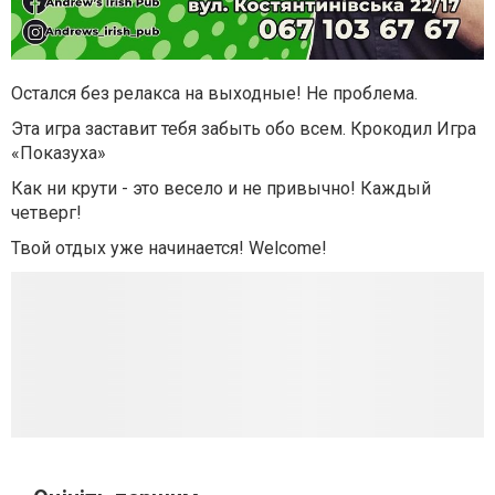
Остался без
релакса
на выходные
!
Не проблема.
Эта
игра
заставит
тебя
забыть
обо всем.
Крокодил
Игра
«
Показуха
»
Как
ни крути
- это
весело
и
не привычно
!
Каждый
четверг
!
Твой
отдых
уже
начинается!
Welcome!