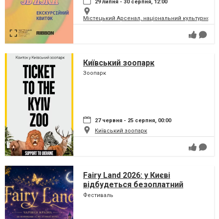
29 липня - 30 серпня, 12:00
Містецький Арсенал, національний культурно-м
Київський зоопарк
Зоопарк
27 червня - 25 серпня, 00:00
Київський зоопарк
Fairy Land 2026: у Києві
відбудеться безоплатний
сімейний фестиваль, який
Фестиваль
перетворить парк на ВДНГ на
чарівну країну