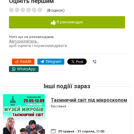
Оцініть першим
(
0
оцінок)
Я рекомендую
Ніхто ще не рекомендував
Авторизуйтесь
,
щоб оцінити і порекомендувати
Reddit
Telegram
Viber
WhatsApp
Інші подіїї зараз
Таємничий світ під мікроскопом
Виставка
29 травня - 31 серпня, 11:00