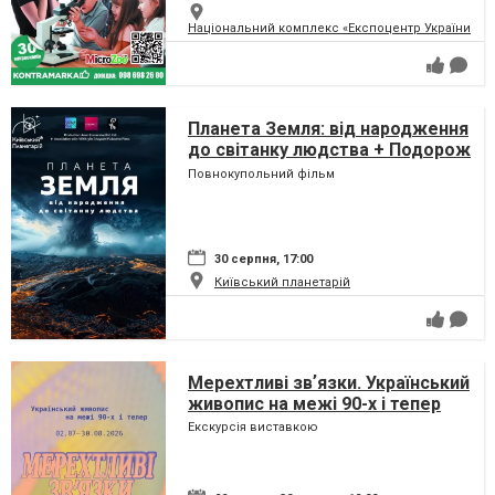
Національний комплекс «Експоцентр України» (
Планета Земля: від народження
до світанку людства + Подорож
сузір'ями (класична програма)
Повнокупольний фільм
30 серпня, 17:00
Київський планетарій
Мерехтливі звʼязки. Український
живопис на межі 90-х і тепер
Екскурсія виставкою