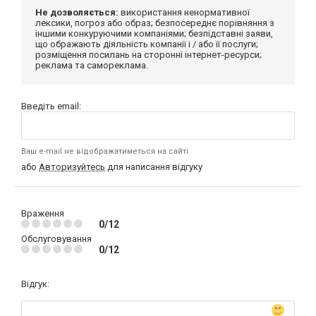
Не дозволяється:
використання ненормативної
лексики, погроз або образ; безпосереднє порівняння з
іншими конкуруючими компаніями; безпідставні заяви,
що ображають діяльність компанії і / або її послуги;
розміщення посилань на сторонні інтернет-ресурси;
реклама та самореклама.
Введіть email:
Ваш e-mail не відображатиметься на сайті
або
Авторизуйтесь
для написання відгуку
Враження
0/12
Обслуговування
0/12
Відгук: