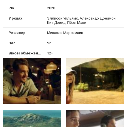
Рік
2020
У ролях
Эллисон Уильямс, Александр Дреймон,
Кит Дэвид, Пёрл Маки
Режисер
Микаэль Марсимаин
Час
92
Вікові обмеження
12+