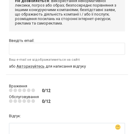
Не дозволяється:
використання ненормативної
лексики, погроз або образ; безпосереднє порівняння з
іншими конкуруючими компаніями; безпідставні заяви,
що ображають діяльність компанії і / або її послуги;
розміщення посилань на сторонні інтернет-ресурси;
реклама та самореклама.
Введіть email:
Ваш e-mail не відображатиметься на сайті
або
Авторизуйтесь
для написання відгуку
Враження
0/12
Обслуговування
0/12
Відгук: