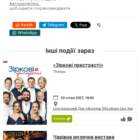
Авторизуйтесь
,
щоб оцінити і порекомендувати
Reddit
Telegram
Viber
WhatsApp
Інші подіїї зараз
«Зіркові пристрасті»
Театры
30 січня 2027, 18:00
Центральний Дім офіцерів Збройних Сил України
Купити
Чарівна музична вистава