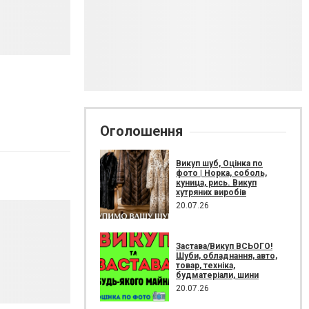
Оголошення
Викуп шуб, Оцінка по
фото | Норка, соболь,
куница, рись. Викуп
хутряних виробів
20.07.26
Застава/Викуп ВСЬОГО!
Шуби, обладнання, авто,
товар, техніка,
будматеріали, шини
20.07.26