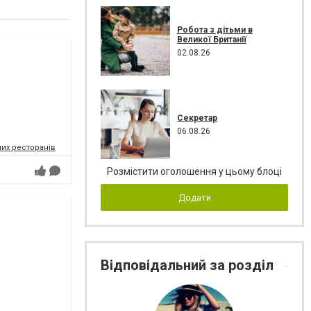
Робота з дітьми в
Великої Британії
02.08.26
Секретар
06.08.26
их ресторанів
Розмістити оголошення у цьому блоці
Додати
Відповідальний за розділ