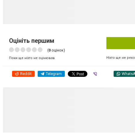
Оцініть першим
(
0
оцінок)
Ніхто ще не рек
Поки ще ніхто не оцінював
Reddit
Telegram
Viber
Whats