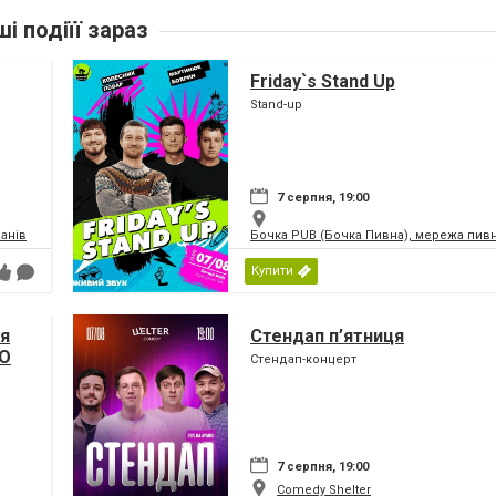
ші подіїї зараз
Friday`s Stand Up
Stand-up
7 серпня, 19:00
анів
Бочка PUB (Бочка Пивна), мережа пивн
Купити
чя
Стендап п’ятниця
SO
Стендап-концерт
7 серпня, 19:00
Comedy Shelter