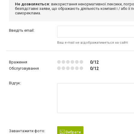
Не дозволяється:
використання ненормативної лексики, погро
безпідставні заяви, що ображають діяльність компанії і / або її
самореклама.
Введіть email:
Ваш e-mail не відображатиметься на сайті
Враження
0/12
Обслуговування
0/12
Відгук:
Завантажити фото:
Вибрати