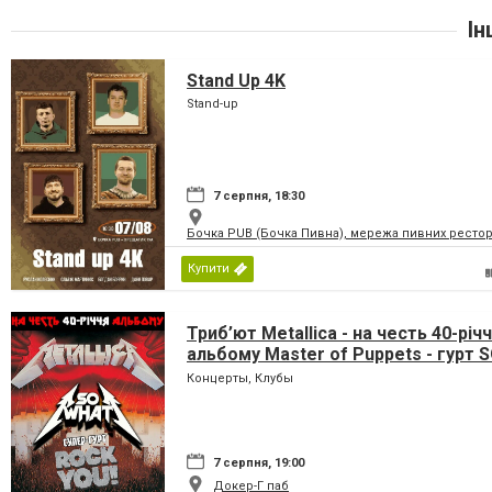
Ін
Stand Up 4K
Stand-up
7 серпня, 18:30
Бочка PUB (Бочка Пивна), мережа пивних рестор
Купити
Триб’ют Metallica - на честь 40-річ
альбому Master of Puppets - гурт 
WHAT & ROCK YOU!
Концерты, Клубы
7 серпня, 19:00
Докер-Г паб