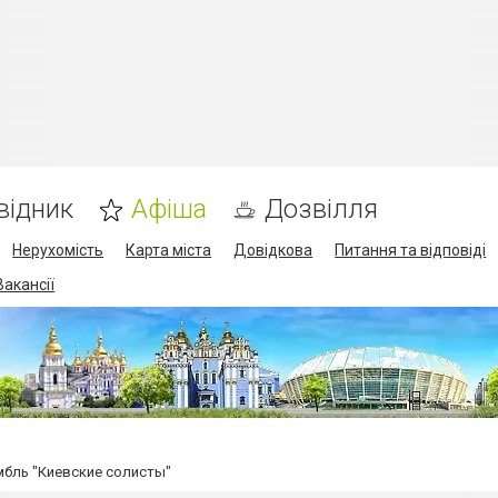
відник
Афіша
Дозвілля
Нерухомість
Карта міста
Довідкова
Питання та відповіді
Вакансії
мбль "Киевские солисты"