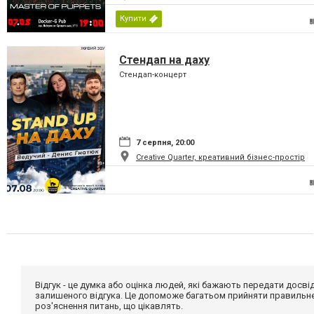
Купити
Стендап на даху
Стендап-концерт
7 серпня, 20:00
Creative Quarter, креативний бізнес-простір
Відгук - це думка або оцінка людей, які бажають передати дос
залишеного відгука. Це допоможе багатьом прийняти правильне 
роз'яснення питань, що цікавлять.