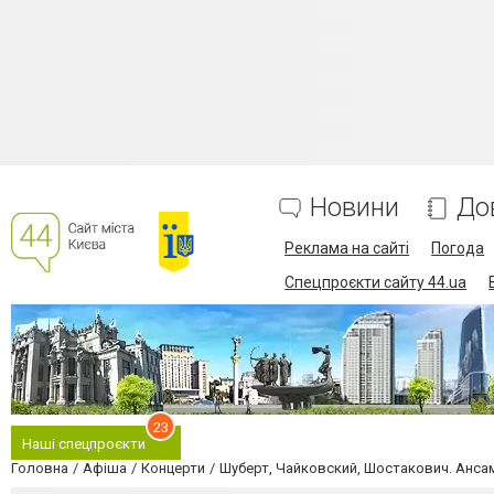
Новини
До
Реклама на сайті
Погода
Спецпроєкти сайту 44.ua
23
Наші спецпроєкти
Головна
Афіша
Концерти
Шуберт, Чайковский, Шостакович. Анса