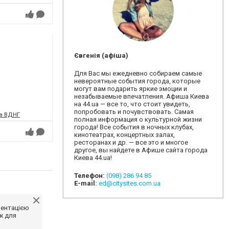
Євгенія (афіша)
Для Вас мы ежедневно собираем самые
невероятные события города, которые
могут вам подарить яркие эмоции и
незабываемые впечатления. Афиша Киева
на 44.ua — все то, что стоит увидеть,
попробовать и почувствовать. Самая
на ВДНГ
полная информация о культурной жизни
города! Все события в ночных клубах,
кинотеатрах, концертных залах,
ресторанах и др. — все это и многое
другое, вы найдете в Афише сайта города
Киева 44.ua!
Телефон:
(098) 286 94 85
E-mail:
ed@citysites.com.ua
ментацією
ж для