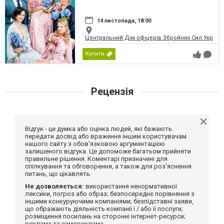
14 листопада, 18:00
Центральний Дім офіцерів Збройних Сил України
Купити
Рецензія
Відгук - це думка або оцінка людей, які бажають
передати досвід або враження іншим користувачам
нашого сайту з обов'язковою аргументацією
залишеного відгука. Це допоможе багатьом прийняти
правильне рішення. Коментарі призначені для
спілкування та обговорення, а також для роз'яснення
питань, що цікавлять.
Не дозволяється:
використання ненормативної
лексики, погроз або образ; безпосереднє порівняння з
іншими конкуруючими компаніями; безпідставні заяви,
що ображають діяльність компанії і / або її послуги;
розміщення посилань на сторонні інтернет-ресурси;
реклама та самореклама.