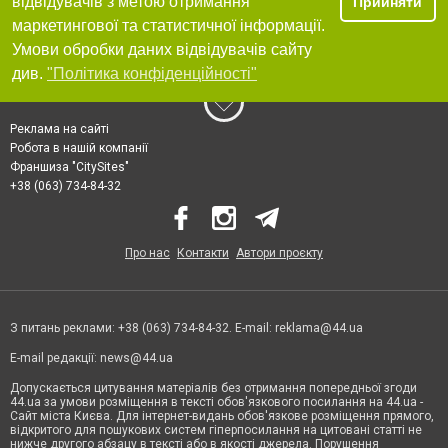
відвідувачів з метою отримання
Прийняти
маркетингової та статистичної інформації.
Умови обробки даних відвідувачів сайту
див.
"Політика конфіденційності"
Реклама на сайті
Робота в нашій компанії
Франшиза "CitySites"
+38 (063) 734-84-32
Про нас
Контакти
Автори проєкту
З питань реклами: +38 (063) 734-84-32. E-mail:
reklama@44.ua
E-mail редакції:
news@44.ua
Допускається цитування матеріалів без отримання попередньої згоди
44.ua за умови розміщення в тексті обов'язкового посилання на 44.ua -
Сайт міста Києва. Для інтернет-видань обов'язкове розміщення прямого,
відкритого для пошукових систем гіперпосилання на цитовані статті не
нижче другого абзацу в тексті або в якості джерела. Порушення