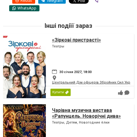
Reddit
Telegram
Viber
WhatsApp
Інші подіїї зараз
«Зіркові пристрасті»
Театры
30 січня 2027, 18:00
Центральний Дім офіцерів Збройних Сил України
Купити
Чарівна музична вистава
«Рапунцель. Новорічні дива»
Театры, Детям, Новогодние ёлки