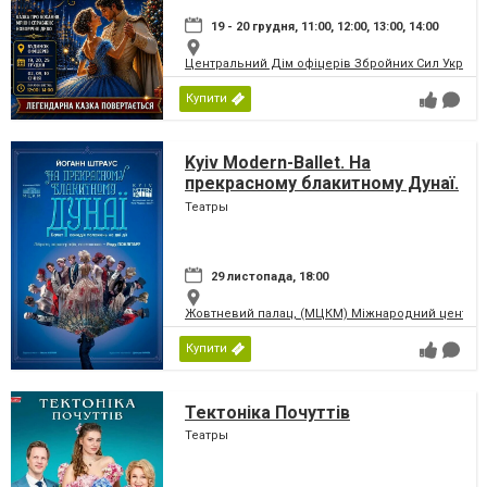
19 - 20 грудня, 11:00, 12:00, 13:00, 14:00
Центральний Дім офіцерів Збройних Сил України
Купити
Kyiv Modern-Ballet. На
прекрасному блакитному Дунаї.
Раду Поклітару
Театры
29 листопада, 18:00
Жовтневий палац, (МЦКМ) Міжнародний центр кул
Купити
Тектоніка Почуттів
Театры