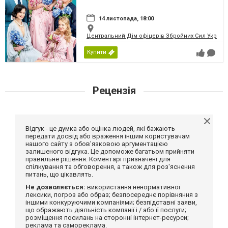
14 листопада, 18:00
Центральний Дім офіцерів Збройних Сил України
Купити
Рецензія
Відгук - це думка або оцінка людей, які бажають
передати досвід або враження іншим користувачам
нашого сайту з обов'язковою аргументацією
залишеного відгука. Це допоможе багатьом прийняти
правильне рішення. Коментарі призначені для
спілкування та обговорення, а також для роз'яснення
питань, що цікавлять.
Не дозволяється:
використання ненормативної
лексики, погроз або образ; безпосереднє порівняння з
іншими конкуруючими компаніями; безпідставні заяви,
що ображають діяльність компанії і / або її послуги;
розміщення посилань на сторонні інтернет-ресурси;
реклама та самореклама.