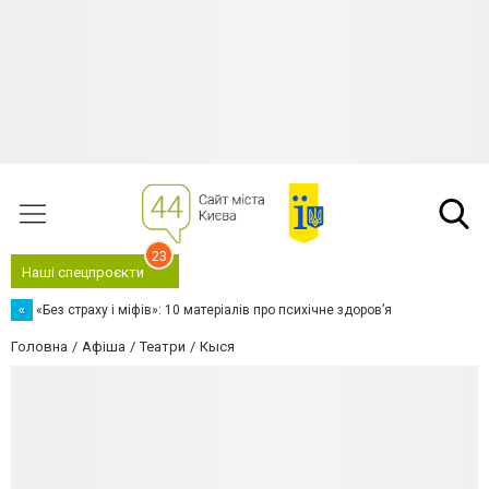
23
Наші спецпроєкти
«
«Без страху і міфів»: 10 матеріалів про психічне здоров’я
Головна
Афіша
Театри
Кыся