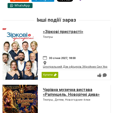
WhatsApp
Інші подіїї зараз
«Зіркові пристрасті»
Театры
30 січня 2027, 18:00
Центральний Дім офіцерів Збройних Сил України
Купити
Чарівна музична вистава
«Рапунцель. Новорічні дива»
Театры, Детям, Новогодние ёлки