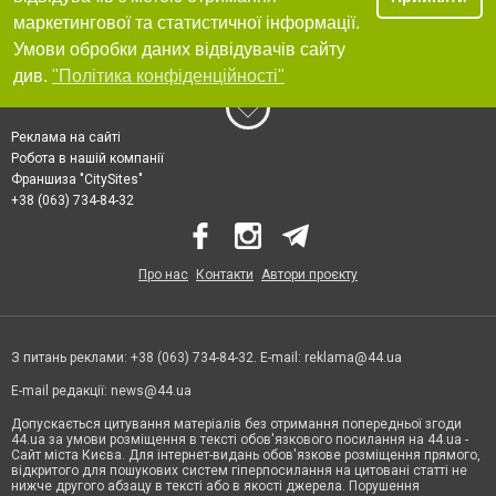
маркетингової та статистичної інформації.
Умови обробки даних відвідувачів сайту
див.
"Політика конфіденційності"
Реклама на сайті
Робота в нашій компанії
Франшиза "CitySites"
+38 (063) 734-84-32
Про нас
Контакти
Автори проєкту
З питань реклами: +38 (063) 734-84-32. E-mail:
reklama@44.ua
E-mail редакції:
news@44.ua
Допускається цитування матеріалів без отримання попередньої згоди
44.ua за умови розміщення в тексті обов'язкового посилання на 44.ua -
Сайт міста Києва. Для інтернет-видань обов'язкове розміщення прямого,
відкритого для пошукових систем гіперпосилання на цитовані статті не
нижче другого абзацу в тексті або в якості джерела. Порушення