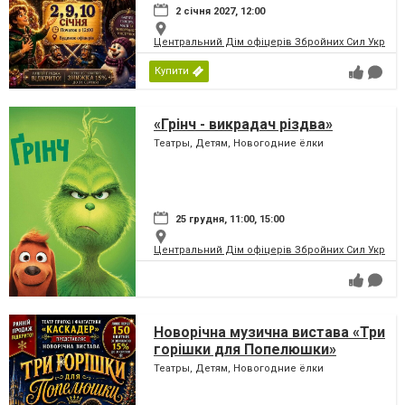
2 січня 2027, 12:00
Центральний Дім офіцерів Збройних Сил України
Купити
«Грінч - викрадач різдва»
Театры, Детям, Новогодние ёлки
25 грудня, 11:00, 15:00
Центральний Дім офіцерів Збройних Сил України
Новорічна музична вистава «Три
горішки для Попелюшки»
Театры, Детям, Новогодние ёлки