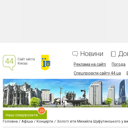
Новини
До
Реклама на сайті
Погода
Спецпроєкти сайту 44.ua
23
Наші спецпроєкти
Головна
Афіша
Концерти
Золоті хіти Михайла Шуфутинського у ви