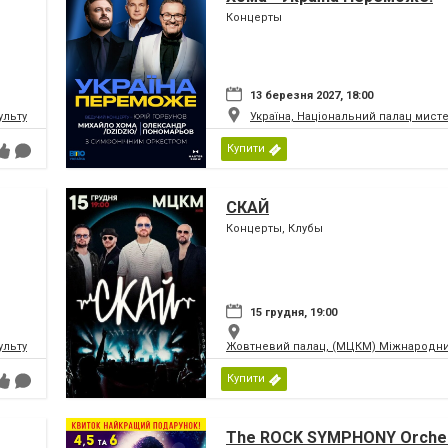
Концерты
13 березня 2027, 18:00
ьтури і мистецтв Федерації профспілок України
Україна, Національний палац мист
Купити
СКАЙ
Концерты, Клубы
15 грудня, 19:00
ьтури і мистецтв Федерації профспілок України
Жовтневий палац, (МЦКМ) Міжнародний
Купити
The ROCK SYMPHONY Orches