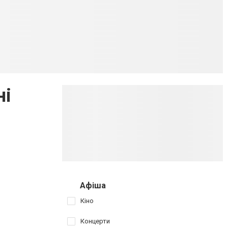
ні
Афіша
Кіно
Концерти