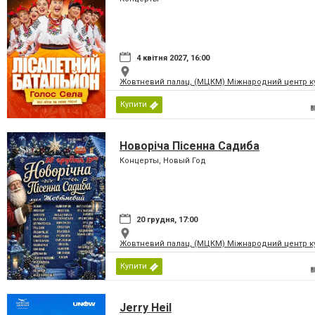
4 квітня 2027, 16:00
Жовтневий палац, (МЦКМ) Міжнародний центр кул
Купити
Новоріча Пісенна Садиба
Концерты, Новый Год
20 грудня, 17:00
Жовтневий палац, (МЦКМ) Міжнародний центр кул
Купити
Jerry Heil