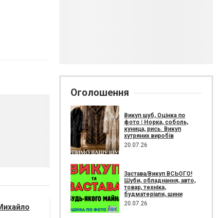
Оголошення
Викуп шуб, Оцінка по
фото | Норка, соболь,
куница, рись. Викуп
хутряних виробів
20.07.26
Застава/Викуп ВСЬОГО!
Шуби, обладнання, авто,
товар, техніка,
будматеріали, шини
20.07.26
Михайло