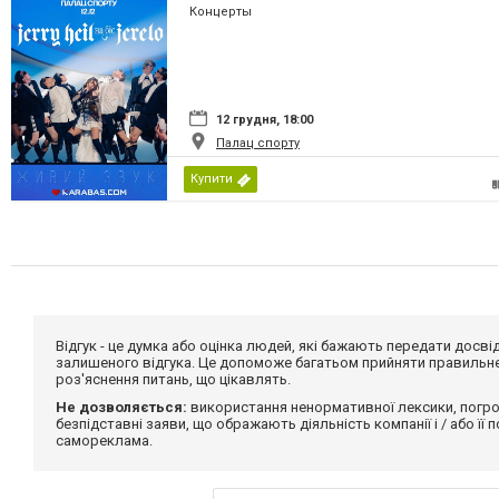
Концерты
12 грудня, 18:00
Палац спорту
Купити
Відгук - це думка або оцінка людей, які бажають передати дос
залишеного відгука. Це допоможе багатьом прийняти правильне 
роз'яснення питань, що цікавлять.
Не дозволяється:
використання ненормативної лексики, погро
безпідставні заяви, що ображають діяльність компанії і / або її
самореклама.