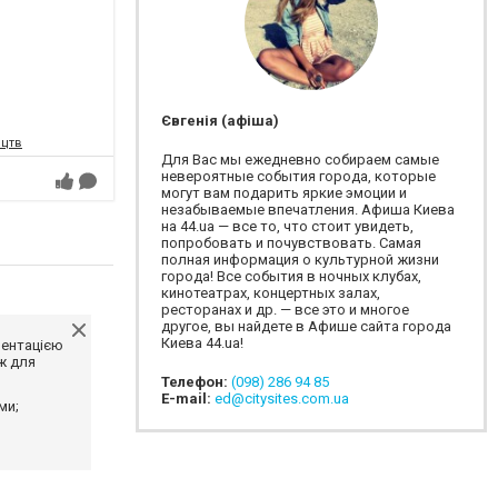
Євгенія (афіша)
ецтв
Для Вас мы ежедневно собираем самые
невероятные события города, которые
могут вам подарить яркие эмоции и
незабываемые впечатления. Афиша Киева
на 44.ua — все то, что стоит увидеть,
попробовать и почувствовать. Самая
полная информация о культурной жизни
города! Все события в ночных клубах,
кинотеатрах, концертных залах,
ресторанах и др. — все это и многое
другое, вы найдете в Афише сайта города
Киева 44.ua!
ментацією
ж для
Телефон:
(098) 286 94 85
E-mail:
ed@citysites.com.ua
ми;