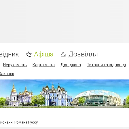
відник
Афіша
Дозвілля
Нерухомість
Карта міста
Довідкова
Питання та відповіді
Вакансії
конанні Романа Руссу