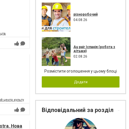
різноробочий
04.08.26
ецтв
Au pair Іспанія (робота з
дітьми)
02.08.26
Розмістити оголошення у цьому блоці
Додати
 центр культури і мистецтв Федерації профспілок України
Відповідальний за розділ
tra. Нова