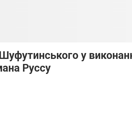
 Шуфутинського у виконан
ана Руссу