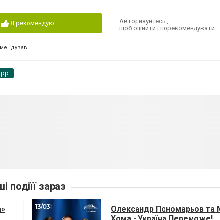
Авторизуйтесь
,
Я рекомендую
щоб оцінити і порекомендувати
омендував
App
ші подіїї зараз
а»
Олександр Пономарьов та 
Хома - Україна Переможе!