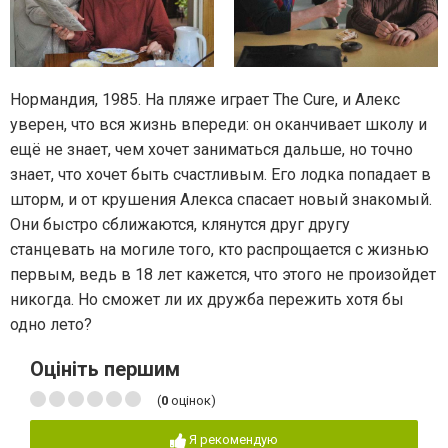
Нормандия, 1985. На пляже играет The Cure, и Алекс
уверен, что вся жизнь впереди: он оканчивает школу и
ещё не знает, чем хочет заниматься дальше, но точно
знает, что хочет быть счастливым. Его лодка попадает в
шторм, и от крушения Алекса спасает новый знакомый.
Они быстро сближаются, клянутся друг другу
станцевать на могиле того, кто распрощается с жизнью
первым, ведь в 18 лет кажется, что этого не произойдет
никогда. Но сможет ли их дружба пережить хотя бы
одно лето?
Оцініть першим
(
0
оцінок)
Я рекомендую