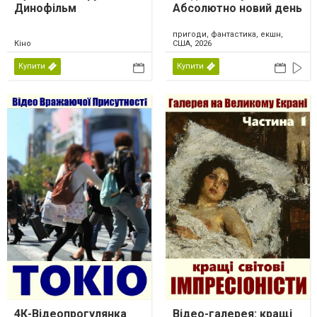
Динофільм
Абсолютно новий день
пригоди, фантастика, екшн,
Кіно
США, 2026
Купити
Купити
4К-Відеопрогулянка
Відео-галерея: кращі