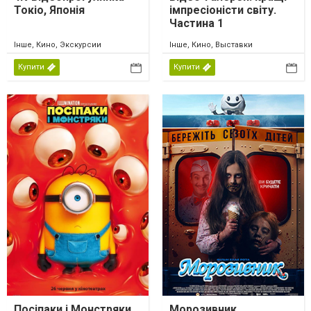
Токіо, Японія
імпресіоністи світу.
Частина 1
Інше, Кино, Экскурсии
Інше, Кино, Выставки
Купити
Купити
Посіпаки і Монстряки
Морозивник