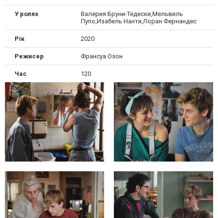
У ролях
Валерия Бруни-Тедески,Мельвиль
Пупо,Изабель Нанти,Лоран Фернандес
Рік
2020
Режисер
Франсуа Озон
Час
120