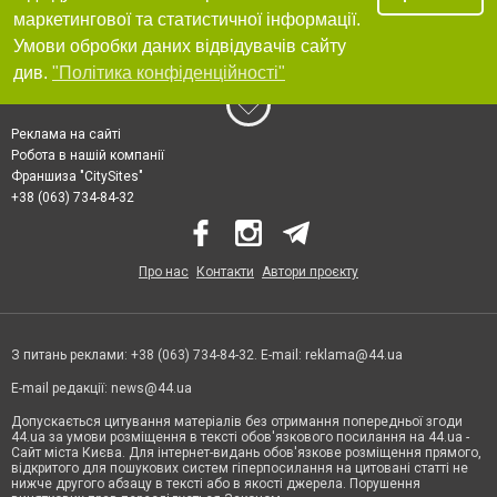
маркетингової та статистичної інформації.
Умови обробки даних відвідувачів сайту
див.
"Політика конфіденційності"
Реклама на сайті
Робота в нашій компанії
Франшиза "CitySites"
+38 (063) 734-84-32
Про нас
Контакти
Автори проєкту
З питань реклами: +38 (063) 734-84-32. E-mail:
reklama@44.ua
E-mail редакції:
news@44.ua
Допускається цитування матеріалів без отримання попередньої згоди
44.ua за умови розміщення в тексті обов'язкового посилання на 44.ua -
Сайт міста Києва. Для інтернет-видань обов'язкове розміщення прямого,
відкритого для пошукових систем гіперпосилання на цитовані статті не
нижче другого абзацу в тексті або в якості джерела. Порушення