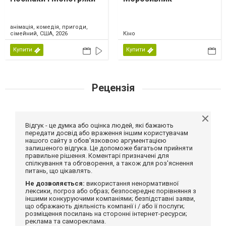
анімація, комедія, пригоди,
сімейний, США, 2026
Кіно
Купити
Купити
Рецензія
Відгук - це думка або оцінка людей, які бажають
передати досвід або враження іншим користувачам
нашого сайту з обов'язковою аргументацією
залишеного відгука. Це допоможе багатьом прийняти
правильне рішення. Коментарі призначені для
спілкування та обговорення, а також для роз'яснення
питань, що цікавлять.
Не дозволяється:
використання ненормативної
лексики, погроз або образ; безпосереднє порівняння з
іншими конкуруючими компаніями; безпідставні заяви,
що ображають діяльність компанії і / або її послуги;
розміщення посилань на сторонні інтернет-ресурси;
реклама та самореклама.