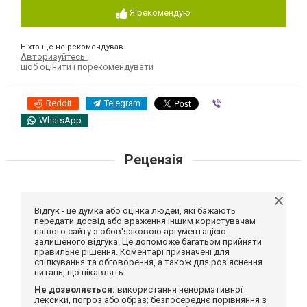
Я рекомендую
Ніхто ще не рекомендував
Авторизуйтесь
,
щоб оцінити і порекомендувати
Reddit
Telegram
Viber
WhatsApp
Рецензія
Відгук - це думка або оцінка людей, які бажають
передати досвід або враження іншим користувачам
нашого сайту з обов'язковою аргументацією
залишеного відгука. Це допоможе багатьом прийняти
правильне рішення. Коментарі призначені для
спілкування та обговорення, а також для роз'яснення
питань, що цікавлять.
Не дозволяється:
використання ненормативної
лексики, погроз або образ; безпосереднє порівняння з