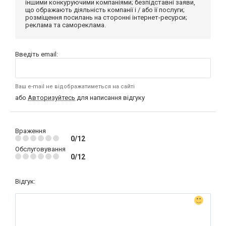
іншими конкуруючими компаніями; безпідставні заяви,
що ображають діяльність компанії і / або її послуги;
розміщення посилань на сторонні інтернет-ресурси;
реклама та самореклама.
Введіть email:
Ваш e-mail не відображатиметься на сайті
або
Авторизуйтесь
для написання відгуку
Враження
0/12
Обслуговування
0/12
Відгук: