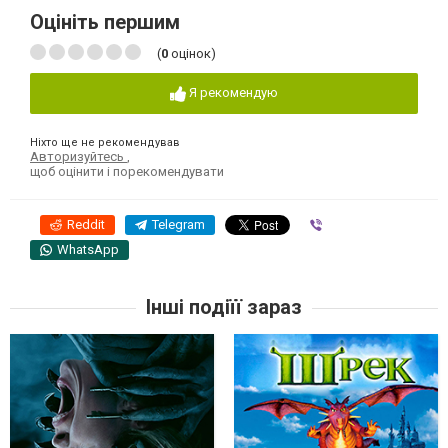
Оцініть першим
(
0
оцінок)
Я рекомендую
Ніхто ще не рекомендував
Авторизуйтесь
,
щоб оцінити і порекомендувати
Reddit
Telegram
Viber
WhatsApp
Інші подіїї зараз