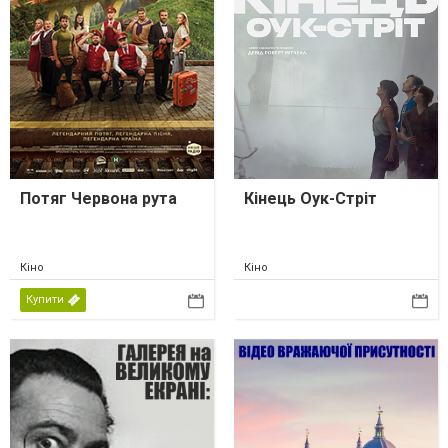
Потяг Червона рута
Кінець Оук-Стріт
Кіно
Кіно
Купити