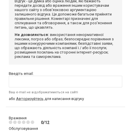
Відгук - це думка або оцінка людей, які бажають
передати досвід або враження іншим користувачам
нашого сайту з обов'язковою аргументацією
залишеного відгука. Це допоможе багатьом прийняти
правильне рішення. Коментарі призначені для
спілкування та обговорення, а також для роз'яснення
питань, що цікавлять.
Не дозволяється:
використання ненормативної
лексики, погроз або образ; безпосереднє порівняння з
іншими конкуруючими компаніями; безпідставні заяви,
що ображають діяльність компанії і / або її послуги;
розміщення посилань на сторонні інтернет-ресурси;
реклама та самореклама.
Введіть email:
Ваш e-mail не відображатиметься на сайті
або
Авторизуйтесь
для написання відгуку
Враження
0/12
Обслуговування