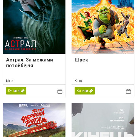
Астрал: За межами
Шрек
потойбіччя
Кіно
Кіно
Купити
Купити