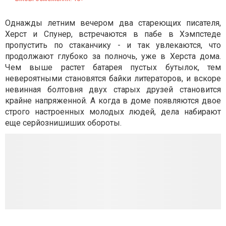
Однажды летним вечером два стареющих писателя,
Херст и Спунер, встречаются в пабе в Хэмпстеде
пропустить по стаканчику - и так увлекаются, что
продолжают глубоко за полночь, уже в Херста дома.
Чем выше растет батарея пустых бутылок, тем
невероятными становятся байки литераторов, и вскоре
невинная болтовня двух старых друзей становится
крайне напряженной. А когда в доме появляются двое
строго настроенных молодых людей, дела набирают
еще серйознишиших обороты.