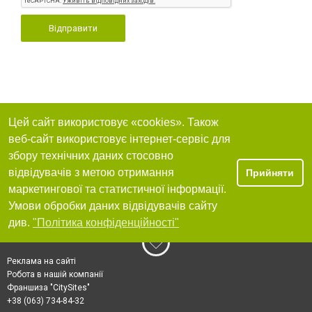
Відправити
Цей сайт використовує «cookies». Також
веб-сайт використовує інтернет-сервіс для
збору технічних даних стосовно
відвідувачів з метою отримання
Прийняти
маркетингової та статистичної інформації.
Умови обробки даних відвідувачів сайту
див.
"Політика конфіденційності"
Реклама на сайті
Робота в нашій компанії
Франшиза "CitySites"
+38 (063) 734-84-32