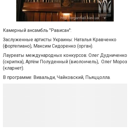
Камерный ансамбль "Рависан":
Заслуженные артисты Украины: Наталья Кравченко
(фортепиано), Максим Сидоренко (орган).
Лауреаты международных конкурсов: Олег Дудниченко
(скрипка), Артём Полуденный (виолончель), Олег Мороз
(кларнет).
В программе: Вивальди, Чайковский, Пьяццолла.