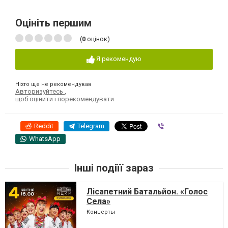
Оцініть першим
(
0
оцінок)
Я рекомендую
Ніхто ще не рекомендував
Авторизуйтесь
,
щоб оцінити і порекомендувати
Reddit
Telegram
Viber
WhatsApp
Інші подіїї зараз
Лісапетний Батальйон. «Голос
Села»
Концерты