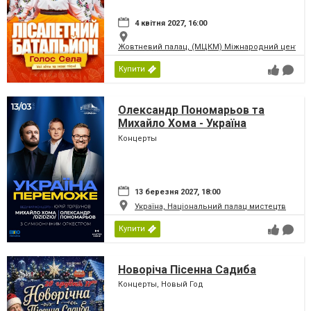
4 квітня 2027, 16:00
Жовтневий палац, (МЦКМ) Міжнародний центр кул
Купити
Олександр Пономарьов та
Михайло Хома - Україна
Переможе!
Концерты
13 березня 2027, 18:00
Україна, Національний палац мистецтв
Купити
Новоріча Пісенна Садиба
Концерты, Новый Год