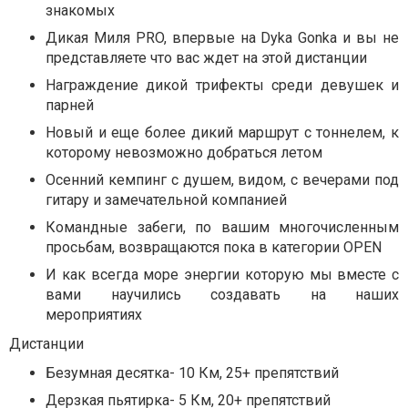
знакомых
Дикая Миля PRO, впервые на Dyka Gonka и вы не
представляете что вас ждет на этой дистанции
Награждение дикой трифекты среди девушек и
парней
Новый и еще более дикий маршрут с тоннелем, к
которому невозможно добраться летом
Осенний кемпинг с душем, видом, с вечерами под
гитару и замечательной компанией
Командные забеги, по вашим многочисленным
просьбам, возвращаются пока в категории OPEN
И как всегда море энергии которую мы вместе с
вами научились создавать на наших
мероприятиях⠀
Дистанции
Безумная десятка- 10 Км, 25+ препятствий
Дерзкая пьятирка- 5 Км, 20+ препятствий