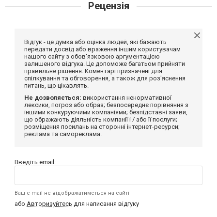
Рецензія
Відгук - це думка або оцінка людей, які бажають
передати досвід або враження іншим користувачам
нашого сайту з обов'язковою аргументацією
залишеного відгука. Це допоможе багатьом прийняти
правильне рішення. Коментарі призначені для
спілкування та обговорення, а також для роз'яснення
питань, що цікавлять.
Не дозволяється:
використання ненормативної
лексики, погроз або образ; безпосереднє порівняння з
іншими конкуруючими компаніями; безпідставні заяви,
що ображають діяльність компанії і / або її послуги;
розміщення посилань на сторонні інтернет-ресурси;
реклама та самореклама.
Введіть email:
Ваш e-mail не відображатиметься на сайті
або
Авторизуйтесь
для написання відгуку