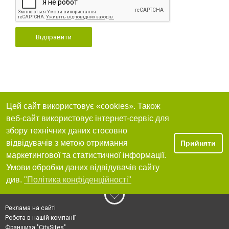
Відправити
Цей сайт використовує «cookies». Також
веб-сайт використовує інтернет-сервіс для
збору технічних даних стосовно
відвідувачів з метою отримання
Прийняти
маркетингової та статистичної інформації.
Умови обробки даних відвідувачів сайту
див.
"Політика конфіденційності"
Реклама на сайті
Робота в нашій компанії
Франшиза "CitySites"