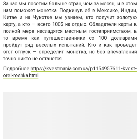
За час мы посетим больше стран, чем за месяц, и в этом
нам поможет монетка. Подкинув её в Мексике, Индии,
Китае и на Чукотке мы узнаем, кто получит золотую
карту, а кто — всего 100$ на отдых. Обладатели карты в
полной мере насладятся местным гостеприимством, в
то время как путешественники со 100 долларами
пройдут ряд веселых испытаний. Кто и как проведет
этот отпуск — определит монетка, но без впечатлений
точно никто не останется.
Подробнее
https://kvestmania.com.ua/p1154957611-kvest-
orel-reshka.html