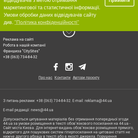
відвідувачів з метою отримання
Прийняти
маркетингової та статистичної інформації.
Умови обробки даних відвідувачів сайту
див.
"Політика конфіденційності"
Реклама на сайті
Робота в нашій компанії
Франшиза "CitySites"
+38 (063) 734-84-32
Про нас
Контакти
Автори проєкту
З питань реклами: +38 (063) 734-84-32. E-mail:
reklama@44.ua
E-mail редакції:
news@44.ua
Допускається цитування матеріалів без отримання попередньої згоди
44.ua за умови розміщення в тексті обов'язкового посилання на 44.ua -
Сайт міста Києва. Для інтернет-видань обов'язкове розміщення прямого,
відкритого для пошукових систем гіперпосилання на цитовані статті не
нижче другого абзацу в тексті або в якості джерела. Порушення