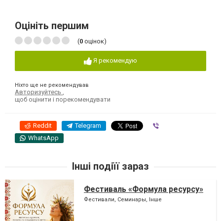
Оцініть першим
(
0
оцінок)
Я рекомендую
Ніхто ще не рекомендував
Авторизуйтесь
,
щоб оцінити і порекомендувати
Reddit
Telegram
Viber
WhatsApp
Інші подіїї зараз
Фестиваль «Формула ресурсу»
Фестивали, Семинары, Інше