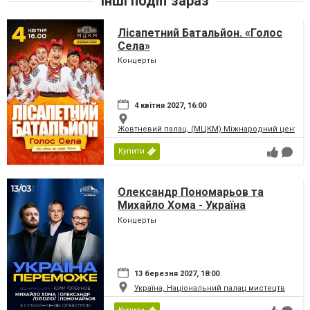
Інші подіїї зараз
Лісапетний Батальйон. «Голос
Села»
Концерты
4 квітня 2027, 16:00
Жовтневий палац, (МЦКМ) Міжнародний центр кул
Купити
Олександр Пономарьов та
Михайло Хома - Україна
Переможе!
Концерты
13 березня 2027, 18:00
Україна, Національний палац мистецтв