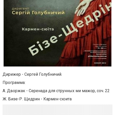
Дирижер - Сергей Голубничий.
Программа:
А. Дворжак - Серенада для струнных ми мажор, соч. 22
Ж. Бизе-Р. Щедрин - Кармен-сюита