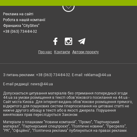
Реклама на сайті
Робота в нашій компанії
Франшиза "CitySites"
+38 (063) 734-84-32
Про нас
Контакти
Автори проєкту
З питань реклами: +38 (063) 734-84-32. E-mail:
reklama@44.ua
E-mail редакції:
news@44.ua
Допускається цитування матеріалів без отримання попередньої згоди
44.ua за умови розміщення в тексті обов'язкового посилання на 44.ua -
Сайт міста Києва. Для інтернет-видань обов'язкове розміщення прямого,
відкритого для пошукових систем гіперпосилання на цитовані статті не
нижче другого абзацу в тексті або в якості джерела. Порушення
виняткових прав переслідується Законом.
Матеріали з плашками "Новини компаній", "Промо", "Партнерський
матеріал", "Партнерський спецпроєкт", "Політичні новини", "Пресреліз",
"PR", "Офіційно", "Політична реклама" публікуються на правах реклами.