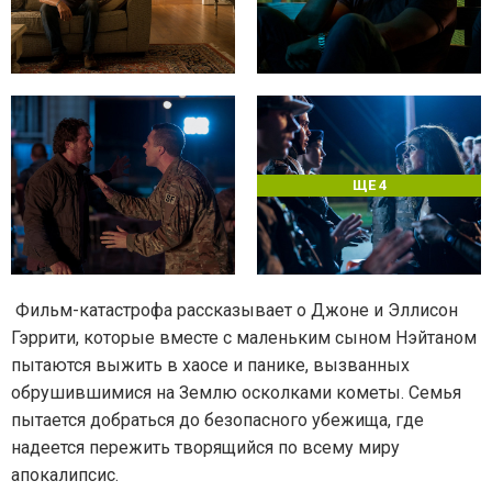
ЩЕ 4
Фильм-катастрофа рассказывает о Джоне и Эллисон
Гэррити, которые вместе с маленьким сыном Нэйтаном
пытаются выжить в хаосе и панике, вызванных
обрушившимися на Землю осколками кометы. Семья
пытается добраться до безопасного убежища, где
надеется пережить творящийся по всему миру
апокалипсис.