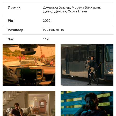
У ролях
Джерард Батлер, Морена Баккарин,
Дэвид Денман, Скотт Гленн
Рік
2020
Режисер
Рик Роман Во
Час
119