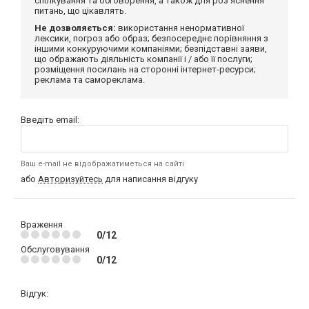
спілкування та обговорення, а також для роз'яснення
питань, що цікавлять.
Не дозволяється:
використання ненормативної
лексики, погроз або образ; безпосереднє порівняння з
іншими конкуруючими компаніями; безпідставні заяви,
що ображають діяльність компанії і / або її послуги;
розміщення посилань на сторонні інтернет-ресурси;
реклама та самореклама.
Введіть email:
Ваш e-mail не відображатиметься на сайті
або
Авторизуйтесь
для написання відгуку
Враження
0/12
Обслуговування
0/12
Відгук: