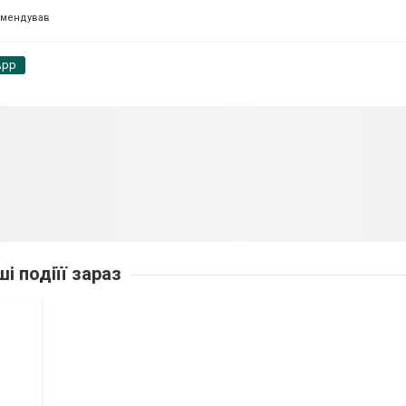
омендував
App
ші подіїї зараз