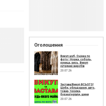
Оголошення
Викуп шуб, Оцінка по
фото | Норка, соболь,
куница, рись. Викуп
хутряних виробів
20.07.26
Застава/Викуп ВСЬОГО!
Шуби, обладнання, авто,
товар, техніка,
будматеріали, шини
20.07.26