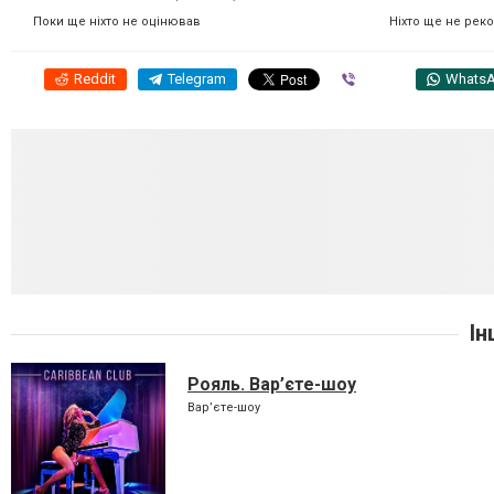
Ніхто ще не рек
Поки ще ніхто не оцінював
Reddit
Telegram
Viber
Whats
Ін
Рояль. Вар’єте-шоу
Вар’єте-шоу