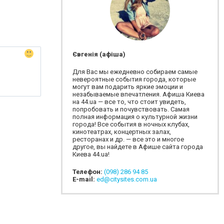
Євгенія (афіша)
Для Вас мы ежедневно собираем самые
невероятные события города, которые
могут вам подарить яркие эмоции и
незабываемые впечатления. Афиша Киева
на 44.ua — все то, что стоит увидеть,
попробовать и почувствовать. Самая
полная информация о культурной жизни
города! Все события в ночных клубах,
кинотеатрах, концертных залах,
ресторанах и др. — все это и многое
другое, вы найдете в Афише сайта города
Киева 44.ua!
Телефон:
(098) 286 94 85
E-mail:
ed@citysites.com.ua