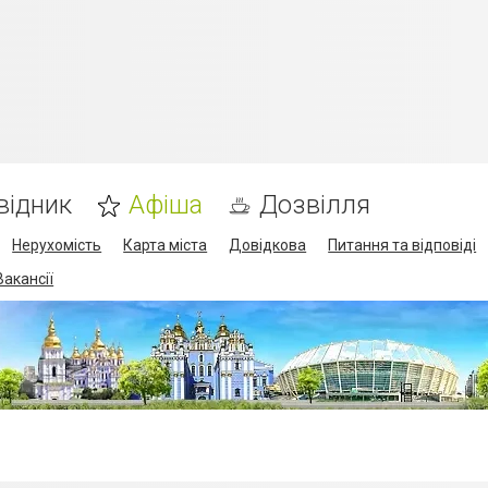
відник
Афіша
Дозвілля
Нерухомість
Карта міста
Довідкова
Питання та відповіді
Вакансії