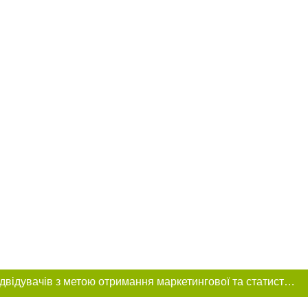
Цей сайт використовує «cookies». Також веб-сайт використовує інтернет-сервіс для збору технічних даних стосовно відвідувачів з метою отримання маркетингової та статистичної інформації. Умови обробки даних відвідувачів сайту див.