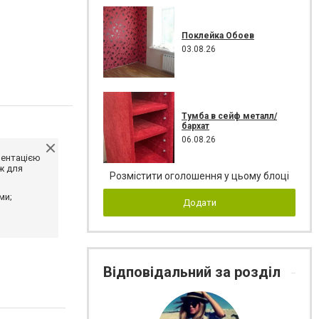
Поклейка Обоев
03.08.26
Тумба в сейф металл/
бархат
06.08.26
ментацією
ж для
Розмістити оголошення у цьому блоці
ми;
Додати
Відповідальний за розділ