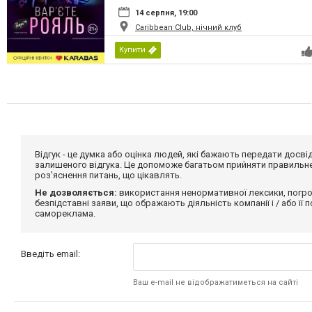
14 серпня, 19:00
Caribbean Club, нічний клуб
Купити
Відгук - це думка або оцінка людей, які бажають передати дос
залишеного відгука. Це допоможе багатьом прийняти правильне 
роз'яснення питань, що цікавлять.
Не дозволяється:
використання ненормативної лексики, погро
безпідставні заяви, що ображають діяльність компанії і / або її
самореклама.
Введіть email:
Ваш e-mail не відображатиметься на сайті