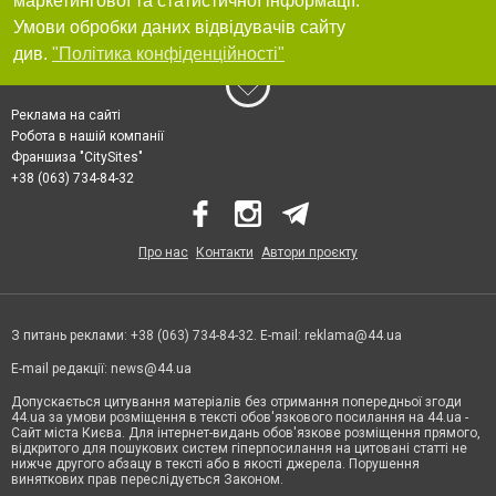
маркетингової та статистичної інформації.
Умови обробки даних відвідувачів сайту
див.
"Політика конфіденційності"
Реклама на сайті
Робота в нашій компанії
Франшиза "CitySites"
+38 (063) 734-84-32
Про нас
Контакти
Автори проєкту
З питань реклами: +38 (063) 734-84-32. E-mail:
reklama@44.ua
E-mail редакції:
news@44.ua
Допускається цитування матеріалів без отримання попередньої згоди
44.ua за умови розміщення в тексті обов'язкового посилання на 44.ua -
Сайт міста Києва. Для інтернет-видань обов'язкове розміщення прямого,
відкритого для пошукових систем гіперпосилання на цитовані статті не
нижче другого абзацу в тексті або в якості джерела. Порушення
виняткових прав переслідується Законом.