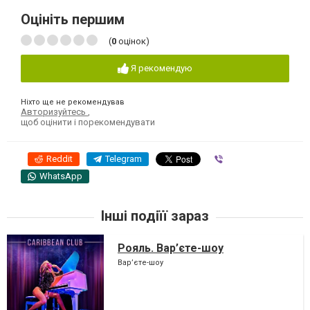
Оцініть першим
(
0
оцінок)
Я рекомендую
Ніхто ще не рекомендував
Авторизуйтесь
,
щоб оцінити і порекомендувати
Reddit
Telegram
Viber
WhatsApp
Інші подіїї зараз
Рояль. Вар’єте-шоу
Вар’єте-шоу