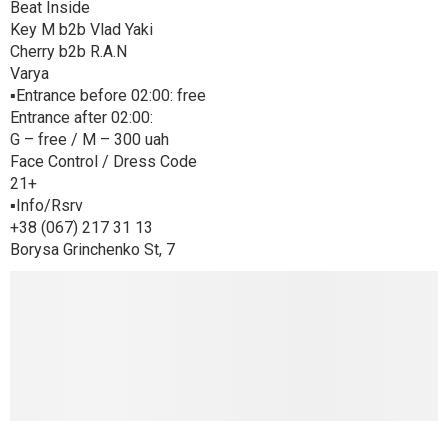
Beat Inside
Key M b2b Vlad Yaki
Cherry b2b R.A.N
Varya
▪️Entrance before 02:00: free
Entrance after 02:00:
G – free / M – 300 uah
Face Control / Dress Code
21+
▪️Info/Rsrv
+38 (067) 217 31 13
Borysa Grinchenko St, 7