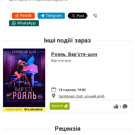
Reddit
Telegram
Viber
WhatsApp
Інші подіїї зараз
Рояль. Вар’єте-шоу
Вар’єте-шоу
14 серпня, 19:00
Caribbean Club, нічний клуб
Купити
1
Рецензія