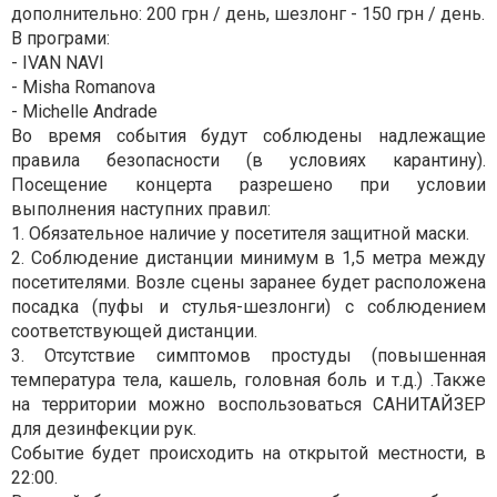
дополнительно: 200 грн / день, шезлонг - 150 грн / день.
В програми:
- IVAN NAVI
- Misha Romanova
- Michelle Andrade
Во время события будут соблюдены надлежащие
правила безопасности (в условиях карантину).
Посещение концерта разрешено при условии
выполнения наcтупних правил:
1. Обязательное наличие у посетителя защитной маски.
2. Соблюдение дистанции минимум в 1,5 метра между
посетителями. Возле сцены заранее будет расположена
посадка (пуфы и стулья-шезлонги) с соблюдением
соответствующей дистанции.
3. Отсутствие симптомов простуды (повышенная
температура тела, кашель, головная боль и т.д.) .Также
на территории можно воспользоваться САНИТАЙЗЕР
для дезинфекции рук.
Событие будет происходить на открытой местности, в
22:00.