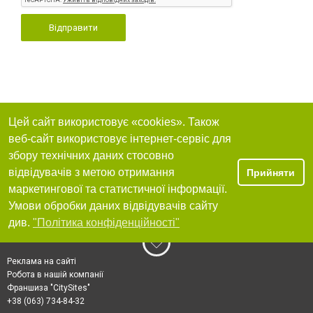
Відправити
Цей сайт використовує «cookies». Також
веб-сайт використовує інтернет-сервіс для
збору технічних даних стосовно
відвідувачів з метою отримання
Прийняти
маркетингової та статистичної інформації.
Умови обробки даних відвідувачів сайту
див.
"Політика конфіденційності"
Реклама на сайті
Робота в нашій компанії
Франшиза "CitySites"
+38 (063) 734-84-32