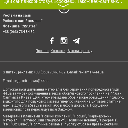
Цей сайт використовує «cookies». Також веб-сайт використовує інтернет-сервіс для збору технічних даних стосовно відвідувачів з метою отримання маркетингової та статистичної інформації. Умови обробки даних відвідувачів сайту див.
〉
Реклама на сайті
Робота в нашій компанії
Франшиза "CitySites"
+38 (063) 734-84-32
Про нас
Контакти
Автори проєкту
З питань реклами: +38 (063) 734-84-32. E-mail:
reklama@44.ua
E-mail редакції:
news@44.ua
Допускається цитування матеріалів без отримання попередньої згоди
44.ua за умови розміщення в тексті обов'язкового посилання на 44.ua -
Сайт міста Києва. Для інтернет-видань обов'язкове розміщення прямого,
відкритого для пошукових систем гіперпосилання на цитовані статті не
нижче другого абзацу в тексті або в якості джерела. Порушення
виняткових прав переслідується Законом.
Матеріали з плашками "Новини компаній", "Промо", "Партнерський
матеріал", "Партнерський спецпроєкт", "Політичні новини", "Пресреліз",
"PR", "Офіційно", "Політична реклама" публікуються на правах реклами.