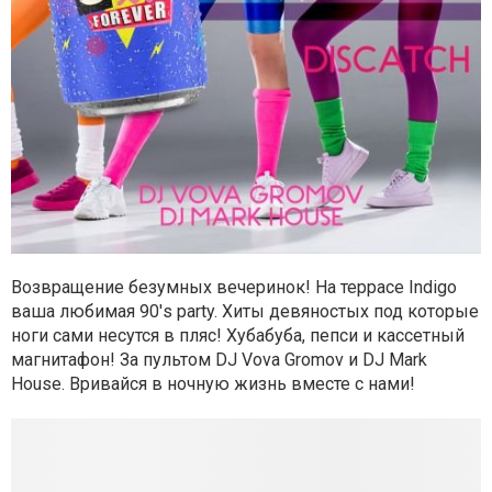
Возвращение безумных вечеринок!
На террасе Indigo
ваша любимая 90's party.
Хиты девяностых под которые
ноги сами несутся в пляс!
Хубабуба, пепси и кассетный
магнитафон! За пультом DJ Vova Gromov и DJ Mark
House.
Вривайся в ночную жизнь вместе с нами!