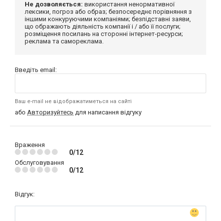
Не дозволяється:
використання ненормативної
лексики, погроз або образ; безпосереднє порівняння з
іншими конкуруючими компаніями; безпідставні заяви,
що ображають діяльність компанії і / або її послуги;
розміщення посилань на сторонні інтернет-ресурси;
реклама та самореклама.
Введіть email:
Ваш e-mail не відображатиметься на сайті
або
Авторизуйтесь
для написання відгуку
Враження
0/12
Обслуговування
0/12
Відгук: