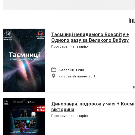
Ін
Таємниці невидимого Всесвіту +
Одного разу за Великого Вибуху
Програма планетарію
6 серпня, 17:00
Київський планетарій
Динозаври: подорож у часі + Космі
вікторина
Програма планетарію