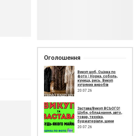
Оголошення
Викуп шуб, Оцінка по
фото | Норка, соболь,
куница, рись. Викуп
хутряних виробів
20.07.26
Застава/Викуп ВСЬОГО!
Шуби, обладнання, авто,
товар, техніка,
будматеріали, шини
20.07.26