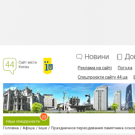
Новини
До
Реклама на сайті
Погода
Спецпроєкти сайту 44.ua
23
Наші спецпроєкти
Головна
Афіша
Інше
Праздничное переодевания памятника осно