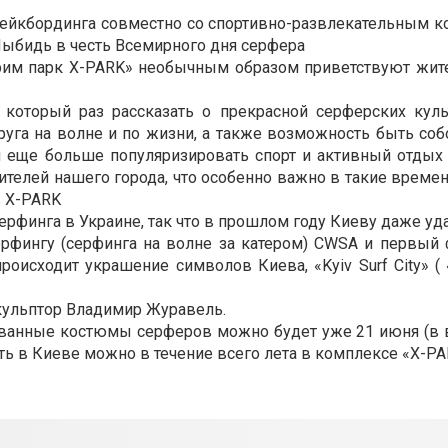
вейкбординга совместно со спортивно-развлекательным к
 Лыбидь в честь Всемирного дня серфера
рим парк X-PARK» необычным образом приветствуют жит
оторый раз рассказать о прекрасной серферских культ
друга на волне и по жизни, а также возможность быть со
я еще больше популяризировать спорт и активный отдых 
телей нашего города, что особенно важно в такие времен
в X-PARK
ерфинга в Украине, так что в прошлом году Киеву даже уд
ерфингу (серфинга на волне за катером) CWSA и первый 
роисходит украшение символов Киева, «Kyiv Surf City» (
кульптор Владимир Журавель.
ванные костюмы серферов можно будет уже 21 июня (в в
ть в Киеве можно в течение всего лета в комплексе «X-PA