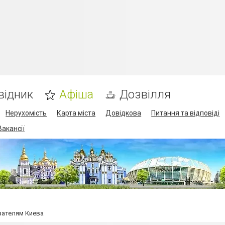
відник
Афіша
Дозвілля
Нерухомість
Карта міста
Довідкова
Питання та відповіді
Вакансії
вателям Киева