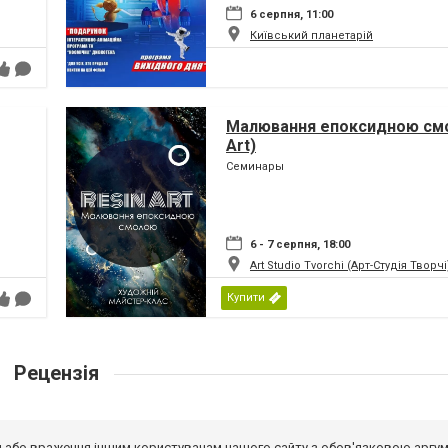
6 серпня, 11:00
Київський планетарій
Малювання епоксидною смо
Art)
Семинары
6 - 7 серпня, 18:00
Art Studio Tvorchi (Арт-Студія Творчі
Купити
Рецензія
від або враження іншим користувачам нашого сайту з обов'язковою аргу