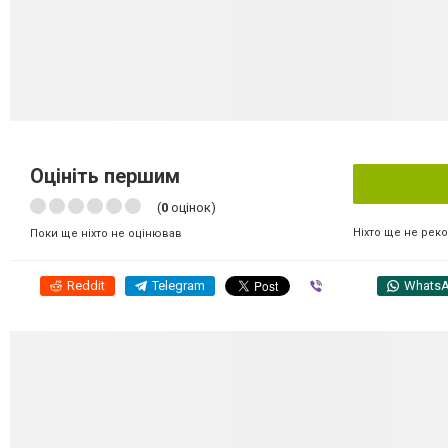
Оцініть першим
(
0
оцінок)
Ніхто ще не рек
Поки ще ніхто не оцінював
Reddit
Telegram
Viber
Whats