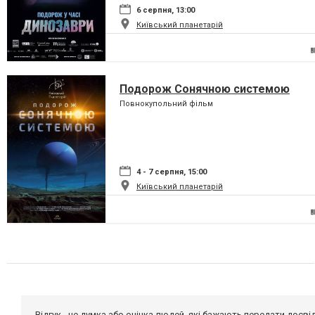
6 серпня, 13:00
Київський планетарій
Подорож Сонячною системою
Повнокупольний фільм
4 - 7 серпня, 15:00
Київський планетарій
Відгук - це думка або оцінка людей, які бажають передати дос