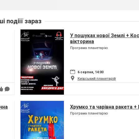
ші подіїї зараз
У пошуках нової Землі + Ко
вікторина
Програма планетарію
6 серпня, 14:00
Київський планетарій
чна
Хрумко та чарівна ракета +
Програма планетарію