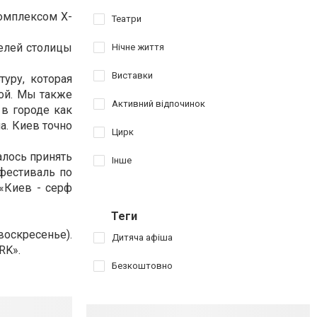
омплексом X-
Театри
елей столицы
Нічне життя
Виставки
уру, которая
бой. Мы также
Активний відпочинок
в городе как
а. Киев точно
Цирк
алось принять
Інше
фестиваль по
 «Киев - серф
Теги
оскресенье).
Дитяча афіша
RK».
Безкоштовно