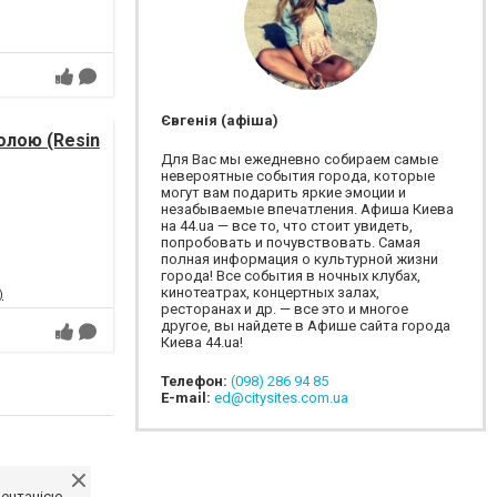
Євгенія (афіша)
лою (Resin
Для Вас мы ежедневно собираем самые
невероятные события города, которые
могут вам подарить яркие эмоции и
незабываемые впечатления. Афиша Киева
на 44.ua — все то, что стоит увидеть,
попробовать и почувствовать. Самая
полная информация о культурной жизни
города! Все события в ночных клубах,
кинотеатрах, концертных залах,
)
ресторанах и др. — все это и многое
другое, вы найдете в Афише сайта города
Киева 44.ua!
Телефон:
(098) 286 94 85
E-mail:
ed@citysites.com.ua
ментацією