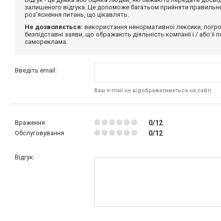
залишеного відгука. Це допоможе багатьом прийняти правильне 
роз'яснення питань, що цікавлять.
Не дозволяється:
використання ненормативної лексики, погро
безпідставні заяви, що ображають діяльність компанії і / або її
самореклама.
Введіть email:
Ваш e-mail не відображатиметься на сайті
Враження
0/12
Обслуговування
0/12
Відгук: