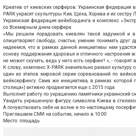
Креатив от киевских серферов: Украинская федерация 
PARK украсят скульптуры Кия, Щека, Хорива и их сестру
Украинская федерация вейкбординга и комплекс «Экст
со Всемирным днем серфера:
«Мы решили порадовать киевлян такой задумкой и в к
олицетворяет свободу, счастье, умение понимать друг 
надеемся, что в рамках данной инициативы нам удастс
основу поддержания здоровья и отличного настроения жи
не может скучать, ведь у него есть серфинг! », - говорят 
К слову, комплекс X-PARK значительно развил культуру с
один из этапов мировой серии соревнований по вейкс
вейксерфингу. Сама же инициатива, в рамках которой п
столица») активно продвигается еще с 2015 года.
Выполнит работу по украшению памятники украинский с
Увидеть украшенную фигуру символов Киева в стилизо
А почувствовать себя на волне и по-настоящему посерфи
Приглашаем СМИ на событие, начало в 10:00
Место: площадь