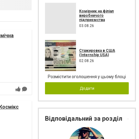
Комірник на філіал
виробничого
підприємства
03.08.26
смічна
Стажировка в США
(Internship USA)
02.08.26
Розмістити оголошення у цьому блоці
Додати
 Космікс
Відповідальний за розділ