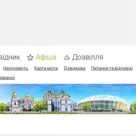
відник
Афіша
Дозвілля
Нерухомість
Карта міста
Довідкова
Питання та відповіді
Вакансії