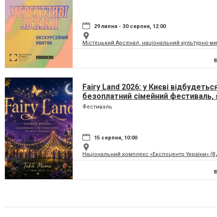
29 липня - 30 серпня, 12:00
Містецький Арсенал, національний культурно-м
Fairy Land 2026: у Києві відбудетьс
безоплатний сімейний фестиваль, 
перетворить парк на ВДНГ на чарів
Фестиваль
країну
15 серпня, 10:00
Національний комплекс «Експоцентр України» (