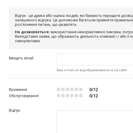
Відгук - це думка або оцінка людей, які бажають передати дос
залишеного відгука. Це допоможе багатьом прийняти правильне 
роз'яснення питань, що цікавлять.
Не дозволяється:
використання ненормативної лексики, погро
безпідставні заяви, що ображають діяльність компанії і / або її
самореклама.
Введіть email:
Ваш e-mail не відображатиметься на сайті
Враження
0/12
Обслуговування
0/12
Відгук: