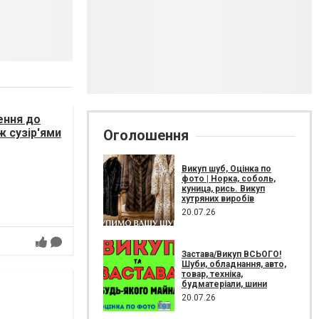
ення до
ж сузір'ями
Оголошення
Викуп шуб, Оцінка по
фото | Норка, соболь,
куница, рись. Викуп
хутряних виробів
20.07.26
Застава/Викуп ВСЬОГО!
Шуби, обладнання, авто,
товар, техніка,
будматеріали, шини
20.07.26