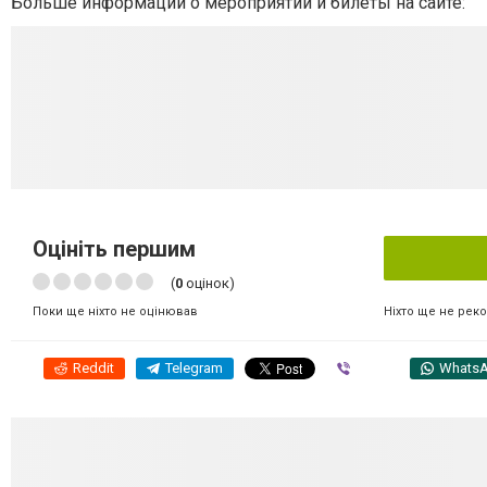
Больше информации о мероприятии и билеты на сайте:
Оцініть першим
(
0
оцінок)
Ніхто ще не рек
Поки ще ніхто не оцінював
Reddit
Telegram
Viber
Whats