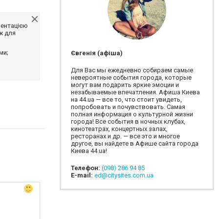
ментацією
ж для
ми;
Євгенія (афіша)
Для Вас мы ежедневно собираем самые
невероятные события города, которые
могут вам подарить яркие эмоции и
незабываемые впечатления. Афиша Киева
на 44.ua — все то, что стоит увидеть,
попробовать и почувствовать. Самая
полная информация о культурной жизни
города! Все события в ночных клубах,
кинотеатрах, концертных залах,
ресторанах и др. — все это и многое
другое, вы найдете в Афише сайта города
Киева 44.ua!
Телефон:
(098) 286 94 85
E-mail:
ed@citysites.com.ua