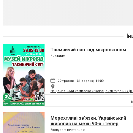
Ін
Таємничий світ під мікроскопом
Виставка
29 травня - 31 серпня, 11:00
Національний комплекс «Експоцентр України» (
Мерехтливі звʼязки. Український
живопис на межі 90-х і тепер
Екскурсія виставкою