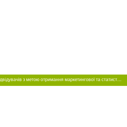
Цей сайт використовує «cookies». Також веб-сайт використовує інтернет-сервіс для збору технічних даних стосовно відвідувачів з метою отримання маркетингової та статистичної інформації. Умови обробки даних відвідувачів сайту див.