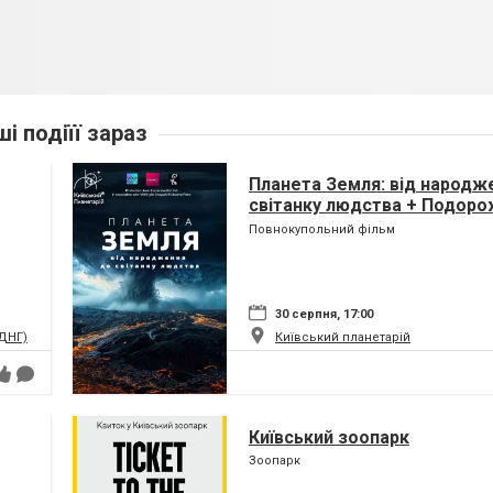
ші подіїї зараз
Планета Земля: від народж
світанку людства + Подоро
(класична програма)
Повнокупольний фільм
30 серпня, 17:00
ВДНГ)
Київський планетарій
Київський зоопарк
Зоопарк