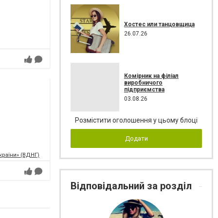
Хостес или танцовщица
26.07.26
Комірник на філіал
виробничого
підприємства
03.08.26
Розмістити оголошення у цьому блоці
Додати
країни» (ВДНГ)
Відповідальний за розділ