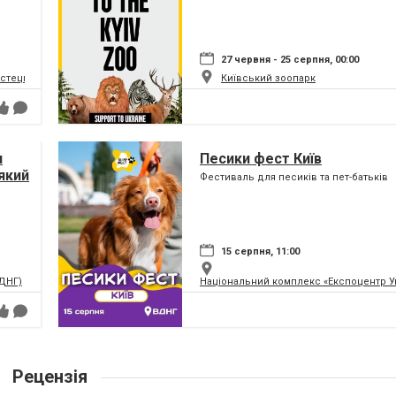
27 червня - 25 серпня, 00:00
истецький та музейний комплекс
Київський зоопарк
я
Песики фест Київ
який
Фестиваль для песиків та пет-батьків
ну
15 серпня, 11:00
ВДНГ)
Національний комплекс «Експоцентр У
Рецензія