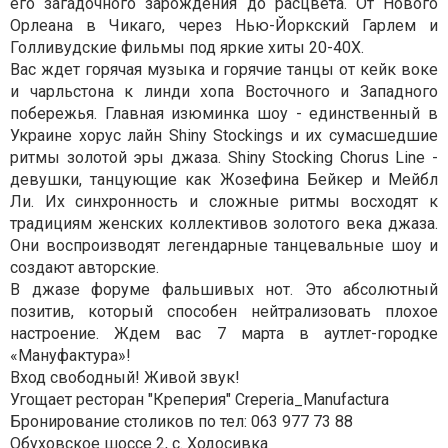
его загадочного зарождения до расцвета. От Нового
Орлеана в Чикаго, через Нью-Йоркский Гарлем и
Голливудские фильмы под яркие хиты 20-40Х.
Вас ждет горячая музыка и горячие танцы от кейк воке
и чарльстона к линди хопа Восточного и Западного
побережья. Главная изюминка шоу - единственный в
Украине хорус лайн Shiny Stockings и их сумасшедшие
ритмы золотой эры джаза. Shiny Stocking Chorus Line -
девушки, танцующие как Жозефина Бейкер и Мейбл
Ли. Их синхронность и сложные ритмы восходят к
традициям женских коллективов золотого века джаза.
Они воспроизводят легендарные танцевальные шоу и
создают авторские.
В джазе форуме фальшивых нот. Это абсолютный
позитив, который способен нейтрализовать плохое
настроение. Ждем вас 7 марта в аутлет-городке
«Мануфактура»!
Вход свободный! Живой звук!
Угощает ресторан "Креперия" Creperia_Manufactura
Бронирование столиков по тел: 063 977 73 88
Обуховское шоссе 2, с. Ходосивка