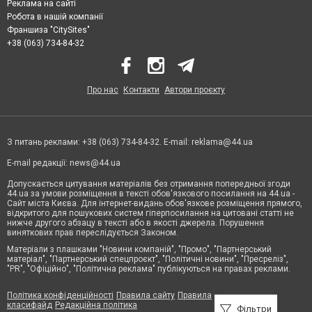
Реклама на сайті
Робота в нашій компанії
Франшиза "CitySites"
+38 (063) 734-84-32
Про нас
Контакти
Автори проєкту
З питань реклами: +38 (063) 734-84-32. E-mail:
reklama@44.ua
E-mail редакції:
news@44.ua
Допускається цитування матеріалів без отримання попередньої згоди
44.ua за умови розміщення в тексті обов'язкового посилання на 44.ua -
Сайт міста Києва. Для інтернет-видань обов'язкове розміщення прямого,
відкритого для пошукових систем гіперпосилання на цитовані статті не
нижче другого абзацу в тексті або в якості джерела. Порушення
виняткових прав переслідується Законом.
Матеріали з плашками "Новини компаній", "Промо", "Партнерський
матеріал", "Партнерський спецпроєкт", "Політичні новини", "Пресреліз",
"PR", "Офіційно", "Політична реклама" публікуються на правах реклами.
Політика конфіденційності
Правила сайту
Правила
класифайд
Редакційна політика
Фільтри