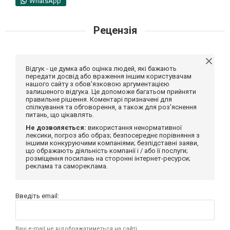
WhatsApp
Рецензія
Відгук - це думка або оцінка людей, які бажають
передати досвід або враження іншим користувачам
нашого сайту з обов'язковою аргументацією
залишеного відгука. Це допоможе багатьом прийняти
правильне рішення. Коментарі призначені для
спілкування та обговорення, а також для роз'яснення
питань, що цікавлять.
Не дозволяється:
використання ненормативної
лексики, погроз або образ; безпосереднє порівняння з
іншими конкуруючими компаніями; безпідставні заяви,
що ображають діяльність компанії і / або її послуги;
розміщення посилань на сторонні інтернет-ресурси;
реклама та самореклама.
Введіть email:
Ваш e-mail не відображатиметься на сайті