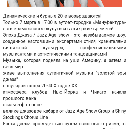
Динамические и бурные 20-е возвращаются!
Только 7 марта в 17:00 в аутлет-городке «Мануфактура»
есть возможность окунуться в эти яркие времена!
Эпоха Джаза / Jazz Age show - это незабываемое шоу,
созданное настоящими экспертами стиля, хранителями
винтажной культуры, профессиональными
музыкантами и артистическими танцовщиками!
Музыка, которая подняла на уши Америку, а затем и
весь мир.
живе выполнения аутентичной музыки "золотой эры
джаза"
популярни танцы 20-40Х годов ХХ.
атмосфера клубов Нью-Йорка и Чикаго начала
прошлого века
стильна фотозоне
велике джазовое кабаре от Jazz Age Show Group и Shiny
Stockings Chorus Line
Епоха джаза проведет вас путем свингового ритма, от