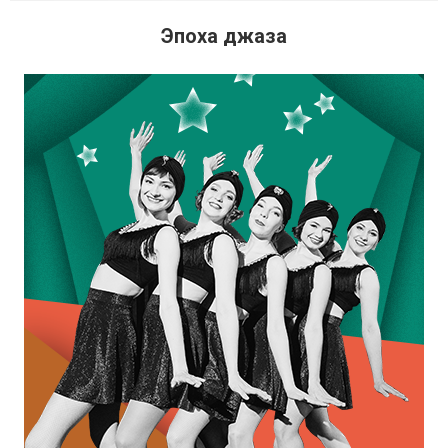
Эпоха джаза