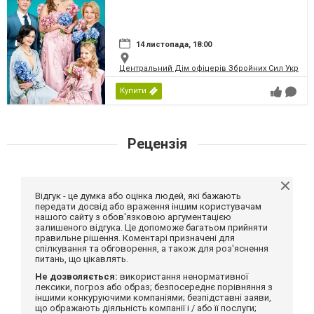
14 листопада, 18:00
Центральний Дім офіцерів Збройних Сил України
Купити
Рецензія
Відгук - це думка або оцінка людей, які бажають
передати досвід або враження іншим користувачам
нашого сайту з обов'язковою аргументацією
залишеного відгука. Це допоможе багатьом прийняти
правильне рішення. Коментарі призначені для
спілкування та обговорення, а також для роз'яснення
питань, що цікавлять.
Не дозволяється:
використання ненормативної
лексики, погроз або образ; безпосереднє порівняння з
іншими конкуруючими компаніями; безпідставні заяви,
що ображають діяльність компанії і / або її послуги;