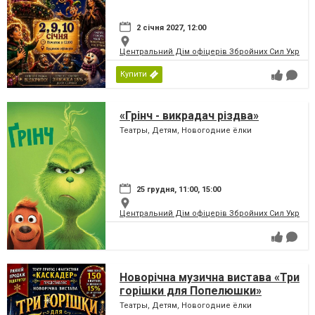
2 січня 2027, 12:00
Центральний Дім офіцерів Збройних Сил України
Купити
«Грінч - викрадач різдва»
Театры, Детям, Новогодние ёлки
25 грудня, 11:00, 15:00
Центральний Дім офіцерів Збройних Сил України
Новорічна музична вистава «Три
горішки для Попелюшки»
Театры, Детям, Новогодние ёлки