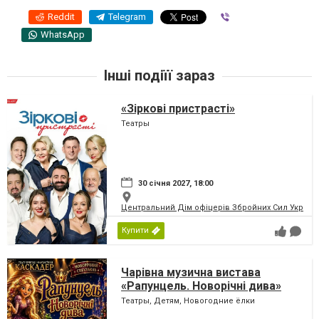
Reddit
Telegram
Viber
WhatsApp
Інші подіїї зараз
«Зіркові пристрасті»
Театры
30 січня 2027, 18:00
Центральний Дім офіцерів Збройних Сил України
Купити
Чарівна музична вистава
«Рапунцель. Новорічні дива»
Театры, Детям, Новогодние ёлки