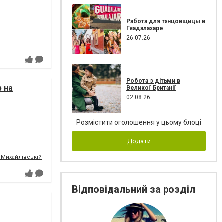
Работа для танцовщицы в
Гвадалахаре
26.07.26
Робота з дітьми в
р на
Великої Британії
02.08.26
Розмістити оголошення у цьому блоці
Додати
а Михайлівській та Театр Сонечко
Відповідальний за розділ