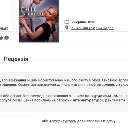
7 серпня, 18:00
ьтури і мистецтв Федерації профспілок України
Київський театр на Подолі
Рецензія
від або враження іншим користувачам нашого сайту з обов'язковою аргу
рішення. Коментарі призначені для спілкування та обговорення, а тако
з або образ; безпосереднє порівняння з іншими конкуруючими компанія
 послуги; розміщення посилань на сторонні інтернет-ресурси; реклама та
або
Авторизуйтесь
для написання відгуку