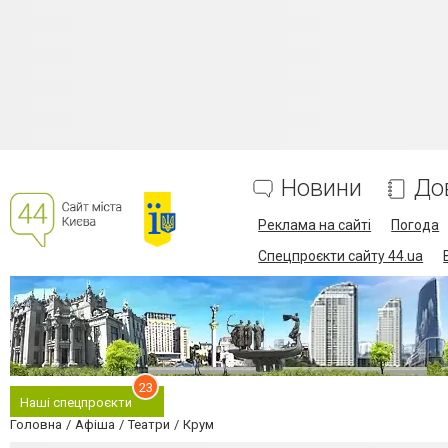
Новини
До
Реклама на сайті
Погода
Спецпроєкти сайту 44.ua
23
Наші спецпроєкти
Головна
Афіша
Театри
Крум