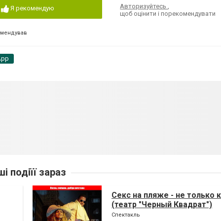
Авторизуйтесь
,
Я рекомендую
щоб оцінити і порекомендувати
омендував
App
ші подіїї зараз
Секс на пляже - не только 
(театр "Черный Квадрат")
Спектакль