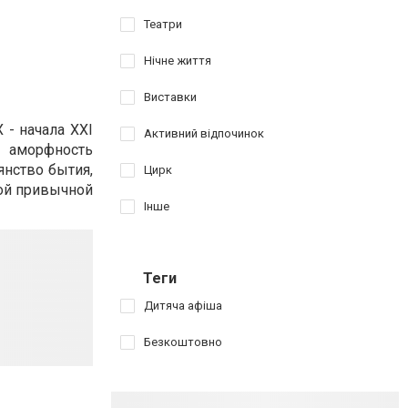
Театри
Нічне життя
Виставки
 - начала XXI
Активний відпочинок
я аморфность
янство бытия,
Цирк
кой привычной
Інше
Теги
Дитяча афіша
Безкоштовно