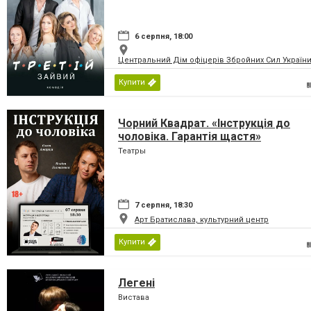
6 серпня, 18:00
Центральний Дім офіцерів Збройних Сил України
Купити
Чорний Квадрат. «Інструкція до
чоловіка. Гарантія щастя»
Театры
7 серпня, 18:30
Арт Братислава, культурний центр
Купити
Легені
Вистава