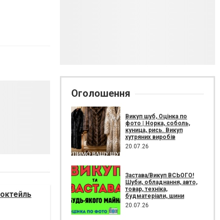
Оголошення
Викуп шуб, Оцінка по
фото | Норка, соболь,
куница, рись. Викуп
хутряних виробів
20.07.26
Застава/Викуп ВСЬОГО!
Шуби, обладнання, авто,
товар, техніка,
коктейль
будматеріали, шини
20.07.26