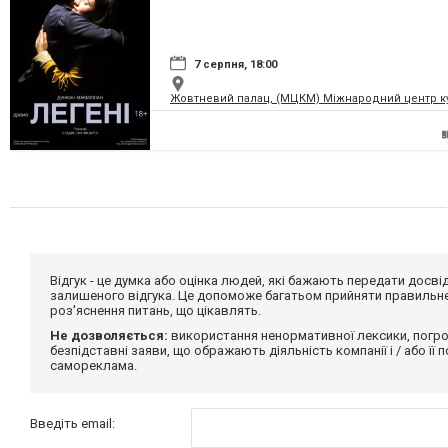
7 серпня, 18:00
Жовтневий палац, (МЦКМ) Міжнародний центр кул
Відгук - це думка або оцінка людей, які бажають передати дос
залишеного відгука. Це допоможе багатьом прийняти правильне 
роз'яснення питань, що цікавлять.
Не дозволяється:
використання ненормативної лексики, погро
безпідставні заяви, що ображають діяльність компанії і / або її
самореклама.
Введіть email: