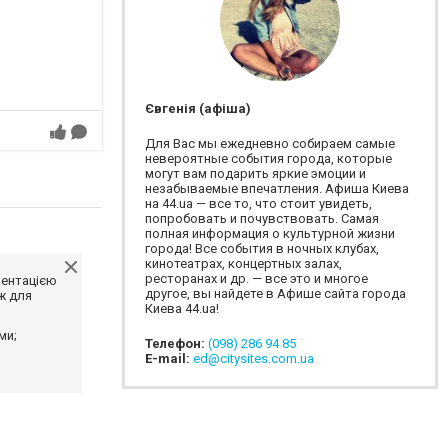
Євгенія (афіша)
Для Вас мы ежедневно собираем самые
невероятные события города, которые
могут вам подарить яркие эмоции и
незабываемые впечатления. Афиша Киева
на 44.ua — все то, что стоит увидеть,
попробовать и почувствовать. Самая
полная информация о культурной жизни
города! Все события в ночных клубах,
кинотеатрах, концертных залах,
ресторанах и др. — все это и многое
ментацією
другое, вы найдете в Афише сайта города
ж для
Киева 44.ua!
ми;
Телефон:
(098) 286 94 85
E-mail:
ed@citysites.com.ua