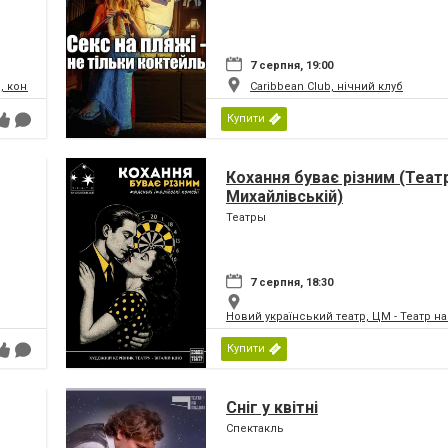
7 серпня, 19:00
, концертний зал
Caribbean Club, нічний клуб
Купити
Кохання буває різним (Теат
Михайлівській)
Театры
7 серпня, 18:30
Новий український театр, ЦМ - Театр н
Купити
Сніг у квітні
Спектакль