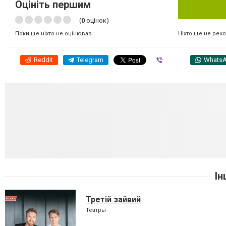
Оцініть першим
(
0
оцінок)
Ніхто ще не рек
Поки ще ніхто не оцінював
Reddit
Telegram
Viber
Whats
Ін
Третій зайвий
Театры