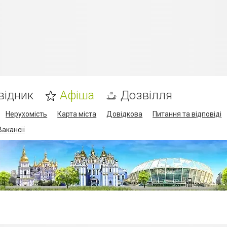
відник
Афіша
Дозвілля
Нерухомість
Карта міста
Довідкова
Питання та відповіді
Вакансії