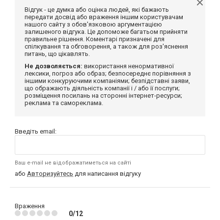
Відгук - це думка або оцінка людей, які бажають
передати досвід або враження іншим користувачам
нашого сайту з обов'язковою аргументацією
залишеного відгука. Це допоможе багатьом прийняти
правильне рішення. Коментарі призначені для
спілкування та обговорення, а також для роз'яснення
питань, що цікавлять.
Не дозволяється:
використання ненормативної
лексики, погроз або образ; безпосереднє порівняння з
іншими конкуруючими компаніями; безпідставні заяви,
що ображають діяльність компанії і / або її послуги;
розміщення посилань на сторонні інтернет-ресурси;
реклама та самореклама.
Введіть email:
Ваш e-mail не відображатиметься на сайті
або
Авторизуйтесь
для написання відгуку
Враження
0/12