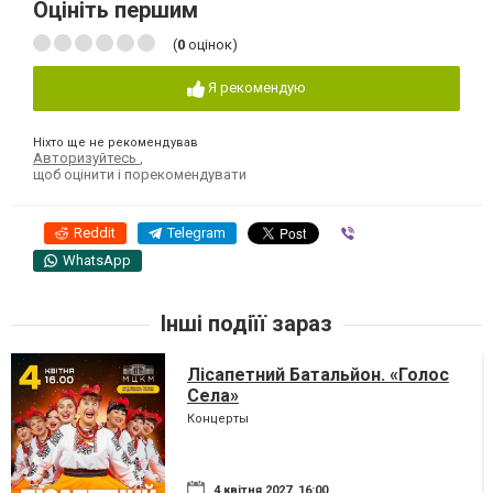
Оцініть першим
(
0
оцінок)
Я рекомендую
Ніхто ще не рекомендував
Авторизуйтесь
,
щоб оцінити і порекомендувати
Reddit
Telegram
Viber
WhatsApp
Інші подіїї зараз
Лісапетний Батальйон. «Голос
Села»
Концерты
4 квітня 2027, 16:00