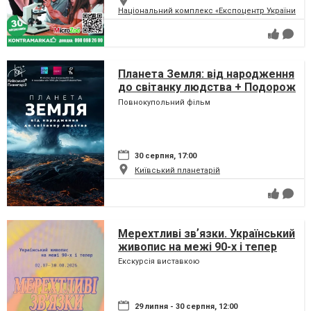
Національний комплекс «Експоцентр України» (
Планета Земля: від народження
до світанку людства + Подорож
сузір'ями (класична програма)
Повнокупольний фільм
30 серпня, 17:00
Київський планетарій
Мерехтливі звʼязки. Український
живопис на межі 90-х і тепер
Екскурсія виставкою
29 липня - 30 серпня, 12:00