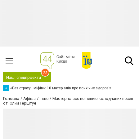
23
Наші спецпроєкти
«
«Без страху і міфів»: 10 матеріалів про психічне здоров’я
Головна
Афіша
Інше
Мастер-класс по пению колодчаних песен
от Юлии Герштун