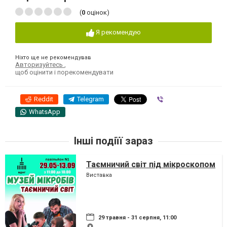
(
0
оцінок)
Я рекомендую
Ніхто ще не рекомендував
Авторизуйтесь
,
щоб оцінити і порекомендувати
Reddit
Telegram
Viber
WhatsApp
Інші подіїї зараз
Таємничий світ під мікроскопом
Виставка
29 травня - 31 серпня, 11:00