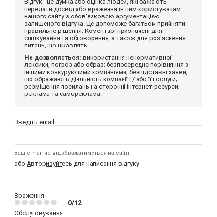
Відгук - це думка або оцінка людей, які бажають
передати досвід або враження іншим користувачам
нашого сайту з обов'язковою аргументацією
залишеного відгука. Це допоможе багатьом прийняти
правильне рішення. Коментарі призначені для
спілкування та обговорення, а також для роз'яснення
питань, що цікавлять.
Не дозволяється:
використання ненормативної
лексики, погроз або образ; безпосереднє порівняння з
іншими конкуруючими компаніями; безпідставні заяви,
що ображають діяльність компанії і / або її послуги;
розміщення посилань на сторонні інтернет-ресурси;
реклама та самореклама.
Введіть email:
Ваш e-mail не відображатиметься на сайті
або
Авторизуйтесь
для написання відгуку
Враження
0/12
Обслуговування