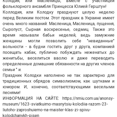
Колодия, или Масленицы, вместе с участницей
фольклорного ансамбля Принцесса Юлией Герштун!
Коллодия, или Колодку празднуют целую неделю
перед Великим постом. Этот праздник в Украине имеет
очень много названий: Масленица, Масленица, пущення,
Сыропуст, Сырная воскресенье, седмиц. Также это
время называли бабьи неделей, ведь замужние
женщины могли позволить себе "невиданные"
вольности - в будни гостить друг у друга, компанией
посещать кабак, публично побуждать неженатых до
женитьбы, веселиться вволю и даже переводить
определенные домашние обязанности на других членов
семьи " и.
Праздник Колодки наполнено не так характерно для
традиционных обрядов символизмом, как шутками и
юмором. И, конечно, соответствующими веселыми
песнями!
ИНФОРМАЦИЯ НА САЙТЕ: https://nmiu.com.ua/anonsy-
museum/1623-sviatkuimo-masnytsiu-kolodiia-razom-23-
liutoho-zaproshuiemo-na-maister-klas-zi-spivu-
kolodchanykh-pisen