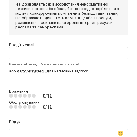
Не дозволяється:
використання ненормативної
лексики, погроз або образ; безпосереднє порівняння з
іншими конкуруючими компаніями; безпідставні заяви,
що ображають діяльність компанії і / або її послуги;
розміщення посилань на сторонні інтернет-ресурси;
реклама та самореклама.
Введіть email:
Ваш e-mail не відображатиметься на сайті
або
Авторизуйтесь
для написання відгуку
Враження
0/12
Обслуговування
0/12
Відгук: