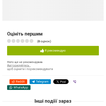
Оцініть першим
(
0
оцінок)
Я рекомендую
Ніхто ще не рекомендував
Авторизуйтесь
,
щоб оцінити і порекомендувати
Reddit
Telegram
Viber
WhatsApp
Інші подіїї зараз