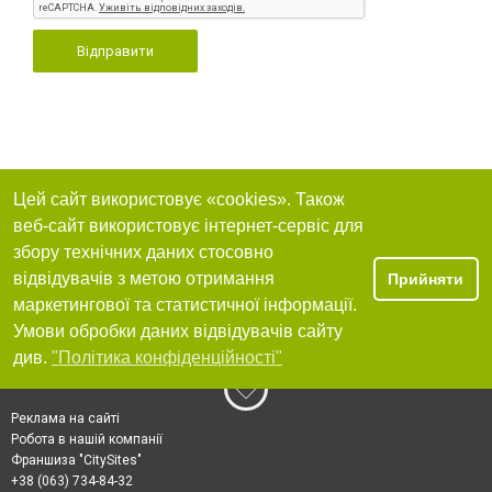
Відправити
Цей сайт використовує «cookies». Також
веб-сайт використовує інтернет-сервіс для
збору технічних даних стосовно
відвідувачів з метою отримання
Прийняти
маркетингової та статистичної інформації.
Умови обробки даних відвідувачів сайту
див.
"Політика конфіденційності"
Реклама на сайті
Робота в нашій компанії
Франшиза "CitySites"
+38 (063) 734-84-32