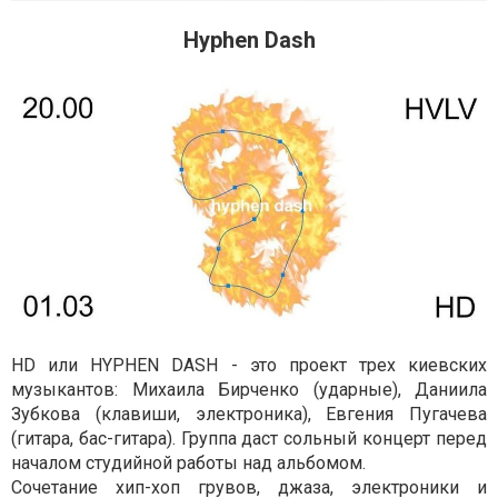
Hyphen Dash
HD или HYPHEN DASH - это проект трех киевских
музыкантов: Михаила Бирченко (ударные), Даниила
Зубкова (клавиши, электроника), Евгения Пугачева
(гитара, бас-гитара). Группа даст сольный концерт перед
началом студийной работы над альбомом.
Сочетание хип-хоп грувов, джаза, электроники и