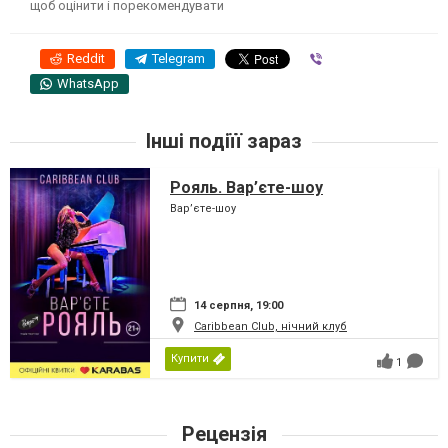
щоб оцінити і порекомендувати
Reddit
Telegram
Viber
WhatsApp
Інші подіїї зараз
Рояль. Вар’єте-шоу
Вар’єте-шоу
14 серпня, 19:00
Caribbean Club, нічний клуб
Купити
1
Рецензія