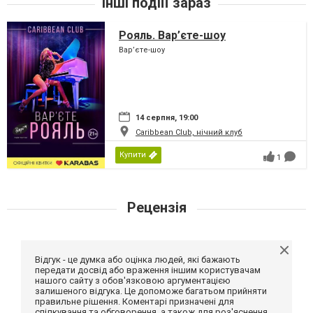
Інші подіїї зараз
Рояль. Вар’єте-шоу
Вар’єте-шоу
14 серпня, 19:00
Caribbean Club, нічний клуб
Купити
1
Рецензія
Відгук - це думка або оцінка людей, які бажають
передати досвід або враження іншим користувачам
нашого сайту з обов'язковою аргументацією
залишеного відгука. Це допоможе багатьом прийняти
правильне рішення. Коментарі призначені для
спілкування та обговорення, а також для роз'яснення