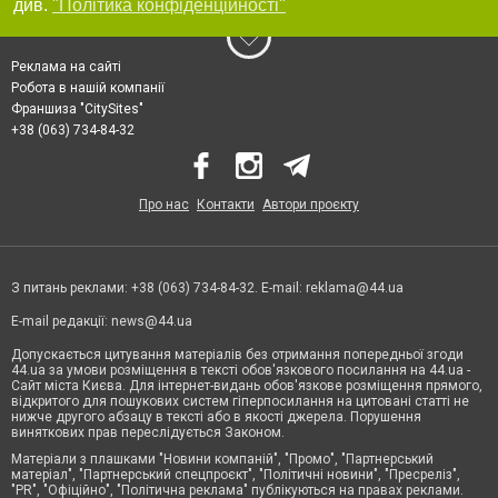
див.
"Політика конфіденційності"
Реклама на сайті
Робота в нашій компанії
Франшиза "CitySites"
+38 (063) 734-84-32
Про нас
Контакти
Автори проєкту
З питань реклами: +38 (063) 734-84-32. E-mail:
reklama@44.ua
E-mail редакції:
news@44.ua
Допускається цитування матеріалів без отримання попередньої згоди
44.ua за умови розміщення в тексті обов'язкового посилання на 44.ua -
Сайт міста Києва. Для інтернет-видань обов'язкове розміщення прямого,
відкритого для пошукових систем гіперпосилання на цитовані статті не
нижче другого абзацу в тексті або в якості джерела. Порушення
виняткових прав переслідується Законом.
Матеріали з плашками "Новини компаній", "Промо", "Партнерський
матеріал", "Партнерський спецпроєкт", "Політичні новини", "Пресреліз",
"PR", "Офіційно", "Політична реклама" публікуються на правах реклами.