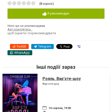
(
0
оцінок)
Я рекомендую
Ніхто ще не рекомендував
Авторизуйтесь
,
щоб оцінити і порекомендувати
Reddit
Telegram
Viber
WhatsApp
Інші подіїї зараз
Рояль. Вар’єте-шоу
Вар’єте-шоу
14 серпня, 19:00