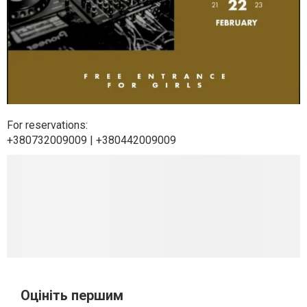
For reservations:
+380732009009 | +380442009009
Оцініть першим