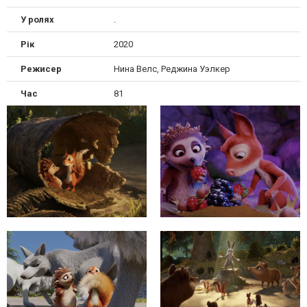
У ролях
.
Рік
2020
Режисер
Нина Велс, Реджина Уэлкер
Час
81