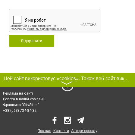
Відправити
Цей сайт використовує «cookies». Також веб-сайт використовує інтернет-сервіс для збору технічних даних стосовно відвідувачів з метою отримання маркетингової та статистичної інформації. Умови обробки даних відвідувачів сайту див.
〉
Реклама на сайті
Робота в нашій компанії
Франшиза "CitySites"
+38 (063) 734-84-32
Про нас
Контакти
Автори проєкту