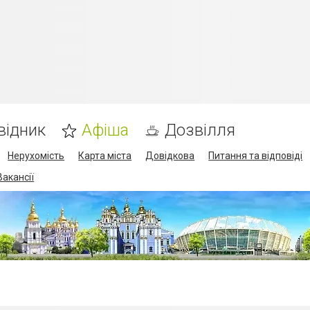
відник
Афіша
Дозвілля
Нерухомість
Карта міста
Довідкова
Питання та відповіді
Вакансії