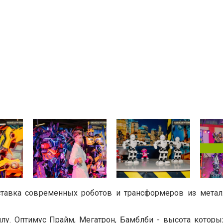
ыставка современных роботов и трансформеров из метал
у. Оптимус Прайм, Мегатрон, Бамблби - высота которы