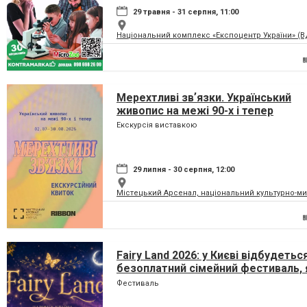
29 травня - 31 серпня, 11:00
Національний комплекс «Експоцентр України» (
Мерехтливі звʼязки. Український
живопис на межі 90-х і тепер
Екскурсія виставкою
29 липня - 30 серпня, 12:00
Містецький Арсенал, національний культурно-м
Fairy Land 2026: у Києві відбудетьс
безоплатний сімейний фестиваль, 
перетворить парк на ВДНГ на чарів
Фестиваль
країну