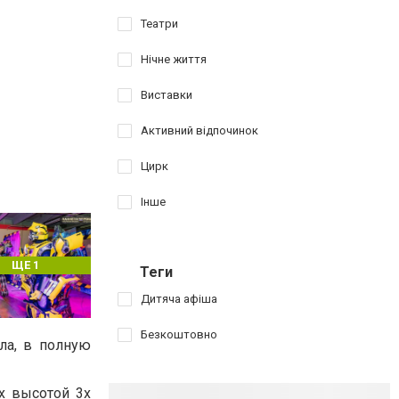
Театри
Нічне життя
Виставки
Активний відпочинок
Цирк
Інше
ЩЕ 1
Теги
Дитяча афіша
Безкоштовно
ла, в полную
х высотой 3х