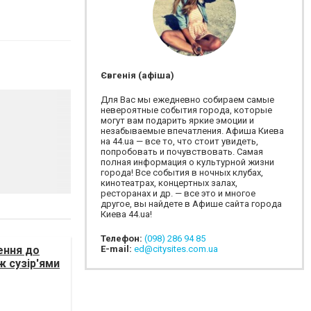
Євгенія (афіша)
Для Вас мы ежедневно собираем самые
невероятные события города, которые
могут вам подарить яркие эмоции и
незабываемые впечатления. Афиша Киева
на 44.ua — все то, что стоит увидеть,
попробовать и почувствовать. Самая
полная информация о культурной жизни
города! Все события в ночных клубах,
кинотеатрах, концертных залах,
ресторанах и др. — все это и многое
другое, вы найдете в Афише сайта города
Киева 44.ua!
Телефон:
(098) 286 94 85
ення до
E-mail:
ed@citysites.com.ua
ж сузір'ями