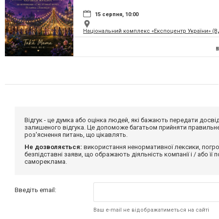
15 серпня, 10:00
Національний комплекс «Експоцентр України» (
Відгук - це думка або оцінка людей, які бажають передати дос
залишеного відгука. Це допоможе багатьом прийняти правильне 
роз'яснення питань, що цікавлять.
Не дозволяється:
використання ненормативної лексики, погро
безпідставні заяви, що ображають діяльність компанії і / або її
самореклама.
Введіть email:
Ваш e-mail не відображатиметься на сайті