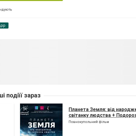
ндують
App
ші подіїї зараз
Планета Земля: від народж
світанку людства + Подоро
(класична програма)
Повнокупольний фільм