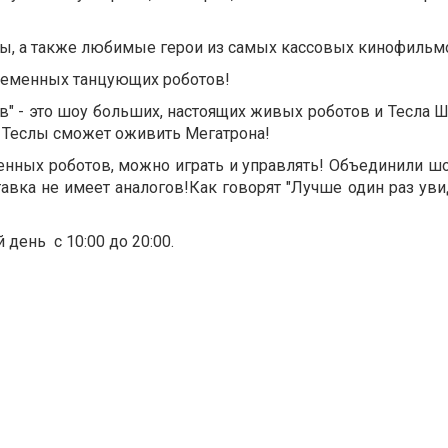
ы, а также любимые герои из самых кассовых кинофильм
ременных танцующих роботов!
" - это шоу больших, настоящих живых роботов и Тесла Ш
 Теслы сможет оживить Мегатрона!
менных роботов, можно играть и управлять! Объединили ш
авка не имеет аналогов!Как говорят "Лучше один раз уви
день с 10:00 до 20:00.