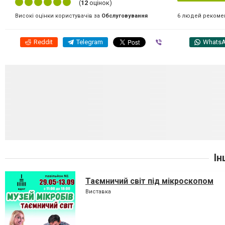
(
12
оцінок)
6 людей рекоме
Високі оцінки користувачів за
Обслуговування
Reddit
Telegram
Viber
Whats
Ін
Таємничий світ під мікроскопом
Виставка