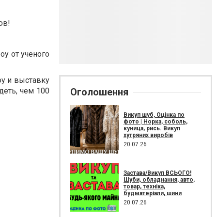
ов!
оу от ученого
оу и выставку
деть, чем 100
Оголошення
Викуп шуб, Оцінка по
фото | Норка, соболь,
куница, рись. Викуп
хутряних виробів
20.07.26
Застава/Викуп ВСЬОГО!
Шуби, обладнання, авто,
товар, техніка,
будматеріали, шини
20.07.26