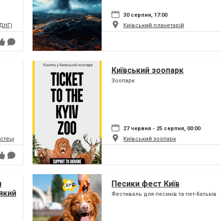
30 серпня, 17:00
ВДНГ)
Київський планетарій
Київський зоопарк
Зоопарк
27 червня - 25 серпня, 00:00
истецький та музейний комплекс
Київський зоопарк
я
Песики фест Київ
який
Фестиваль для песиків та пет-батьків
ну